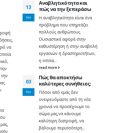
Αναβλητικότητα και
13
πώς να την ξεπεράσω
Ιαν
Η αναβλητικότητα είναι ένα
πρόβλημα που επηρεάζει
πολλούς ανθρώπους.
τροφή
Ουσιαστικά αφορά στην
δήσεις,
καθυστέρηση ή στην αναβολή
5 ερωτ
ρεί να
29
που
αυτογν
εργασιών ή δραστηριοτήτων,
 οποία
υιοθετο
η οποία...
νικό,
Ιούλ
του Life
επαγγελ
read more
στην
Coachi
 την
Πώς θα αποκτήσω
η
Στο
life 
03
μας
καλύτερες συνήθειες;
λεί βασικό
αυτογνωσ
ν
Ιαν
Πόσοι από εμάς δεν
μορφή
θεμέλιο 
ονειρευόμαστε από τη νέα
ης. Χωρίς
προσωπικ
χρονιά να προσέχουμε το
ξεκάθαρη 
ια
σώμα μας,να κάνουμε
read mor
που
καλύτερη διατροφή, να
 μας,
ις
Ξεπερν
βάλουμε περισσότερη...
21
υτήν
α τη
Πεποιθή