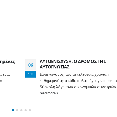
Η...
read more
read more
Σχέση με διαφορά
27
Τι (δεν) είναι το
ηλικίας
17
coaching
Ιούλ
Αν εξαιρέσουμε τον
ν
Μαρ
Πολλοί μπερδεύου
κεραυνοβόλο έρωτα, οι
που δίνει συμβου
σχέσεις γίνονται για να
υ
αυτοβελτιωσης, κ
ικανοποιούν τις ανάγκες μας.
ε
βγαίνει στην τηλε
Αντίστοιχα και μία σχέση με...
sites ή στα social κ
read more
χημένες
ΑΥΤΟΕΝΙΣΧΥΣΗ, Ο ΔΡΟΜΟΣ ΤΗΣ
χρησιμοποιώντας...
06
ΑΥΤΟΓΝΩΣΙΑΣ
read more
Σεπ
ι ένας
Είναι γεγονός πως τα τελευταία χρόνια, η
ον
καθημερινότητα κάθε πολίτη έχει γίνει αρκετ
..
δύσκολη λόγω των οικονομικών συγκυριών..
read more