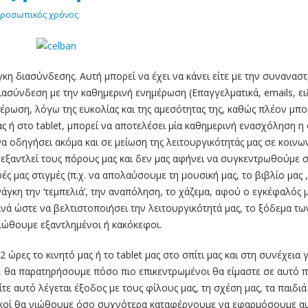
Αναβλητικότητα και
ροσωπικός χρόνος
13
πώς να την ξεπεράσω
Ιαν
Η αναβλητικότητα είναι ένα
πρόβλημα που επηρεάζει
πολλούς ανθρώπους.
κη διασύνδεσης. Αυτή μπορεί να έχει να κάνει είτε με την συνανασ
Ουσιαστικά αφορά στην
 διασύνδεση με την καθημερινή ενημέρωση (Επαγγελματικά, emails, ει
καθυστέρηση ή στην αναβολή
5 ερωτήσεις
έρωση, λόγω της ευκολίας και της αμεσότητας της, καθώς πλέον μπο
29
αυτογνωσίας 
εργασιών ή δραστηριοτήτων,
ας ή στο tablet, μπορεί να αποτελέσει μία καθημερινή ενασχόληση η
υιοθετούν οι
η οποία...
να οδηγήσει ακόμα και σε μείωση της λειτουργικότητάς μας σε κοινω
Ιούλ
e
επαγγελματίες 
read more
εξαντλεί τους πόρους μας και δεν μας αφήνει να συγκεντρωθούμε 
Coaching
ές μας στιγμές (π.χ. να απολαύσουμε τη μουσική μας, το βιβλίο μας ,
Πώς θα αποκτήσω
Στο
life coaching
, 
03
νάγκη την ‘τεμπελιά’, την αναπόληση, το χάζεμα, αφού ο εγκέφαλός 
καλύτερες συνήθειες;
ό
αυτογνωσία αποτε
νά ώστε να βελτιστοποιήσει την λειτουργικότητά μας, το ξόδεμα τω
Ιαν
Πόσοι από εμάς δεν
θεμέλιο για κάθε 
νιώθουμε εξαντλημένοι ή κακόκεφοι.
ονειρευόμαστε από τη νέα
προσωπικής εξέλιξ
χρονιά να προσέχουμε το
ξεκάθαρη εικόνα...
ώρες το κινητό μας ή το tablet μας στο σπίτι μας και στη συνέχεια γ
σώμα μας,να κάνουμε
read more
, θα παρατηρήσουμε πόσο πιο επικεντρωμένοι θα είμαστε σε αυτό 
καλύτερη διατροφή, να
ε αυτό λέγεται έξοδος με τους φίλους μας, τη σχέση μας, τα παιδιά
Ξεπερνώντας τ
βάλουμε περισσότερη...
21
γικοί θα νιώθουμε όσο συχνότερα καταφέρνουμε να εφαρμόσουμε α
Πεποιθήσεις γι