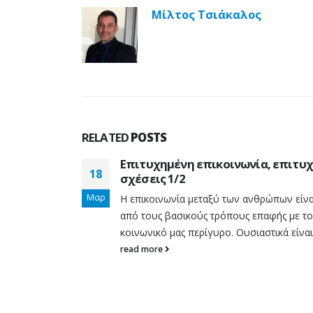
Η...
Μίλτος Τσιάκαλος
read more
Τι (δεν) είναι το life
17
coaching
Μαρ
Πολλοί μπερδεύουν κάποιο
που δίνει συμβουλές
αυτοβελτιωσης, κάποιον πο
βγαίνει στην τηλεόραση ή σ
RELATED
POSTS
sites ή στα social και
ρισης για
Επιτυχημένη επικοινωνία, επιτυ
χρησιμοποιώντας...
18
ς υγείας
σχέσεις 1/2
read more
Μαρ
ής Υγείας
Η επικοινωνία μεταξύ των ανθρώπων είνα
ο
από τους βασικούς τρόπους επαφής με τ
λετά τη
κοινωνικό μας περίγυρο. Ουσιαστικά είναι.
read more