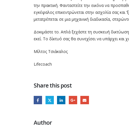
Διαχείριση του Χρόνου
την πρακτική. Φανταστείτε την εικόνα να προσπαθ
Οκτ
Πώς να Πεις ‘Όχι’ και να
εγκέφαλος επικεντρώνεται στην ασχολία σας και ‘
Ζητήσεις Βοήθεια
μετατρέπεται σε μια μηχανική διαδικασία, στερώντ
Υπάρχουν πολλές
Δοκιμάστε το. Απλά ξεχάστε τη συσκευή δικτύωσης 
πεποιθήσεις και
εκεί. Το δίκτυό σας θα συνεχίσει να υπάρχει και χ
συμπεριφορές που μπορεί 
μας δυσκολεύουν να
Μίλτος Τσιάκαλος
διαχειριστούμε το χρόνο μα
και να πούμε "όχι" σε...
Lifecoach
read more
Γιατι δεν μπορώ να
24
ξεπεράσω τον/την
Share this post
πρώην;
Σεπ
Υπάρχουν πολλοί λόγοι για
τους οποίους κάποιος μπορ
να μην μπορεί να ξεπεράσει
μια πρώην σχέση. Μερικές
Author
πιθανές αιτίες περιλαμβάνο