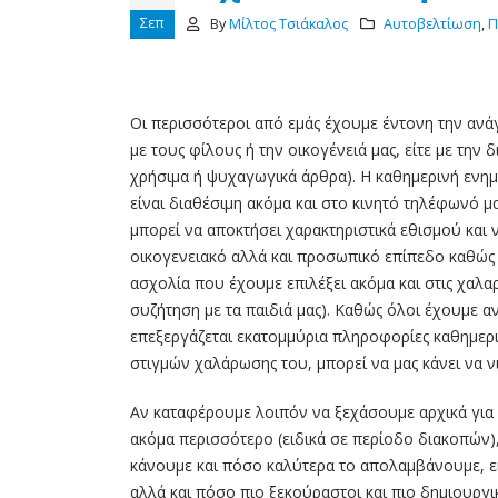
Σεπ
By
Μίλτος Τσιάκαλος
Αυτοβελτίωση
,
Π
Οι περισσότεροι από εμάς έχουμε έντονη την ανάγ
με τους φίλους ή την οικογένειά μας, είτε με την
5 ερωτήσεις
χρήσιμα ή ψυχαγωγικά άρθρα). Η καθημερινή ενημ
29
αυτογνωσίας που
είναι διαθέσιμη ακόμα και στο κινητό τηλέφωνό μ
υιοθετούν οι
μπορεί να αποκτήσει χαρακτηριστικά εθισμού και 
Ιούλ
επαγγελματίες του Lif
οικογενειακό αλλά και προσωπικό επίπεδο καθώς 
Coaching
ασχολία που έχουμε επιλέξει ακόμα και στις χαλαρ
Στο
life coaching
, η
συζήτηση με τα παιδιά μας). Καθώς όλοι έχουμε α
αυτογνωσία αποτελεί βασικ
επεξεργάζεται εκατομμύρια πληροφορίες καθημερι
θεμέλιο για κάθε μορφή
στιγμών χαλάρωσης του, μπορεί να μας κάνει να 
προσωπικής εξέλιξης. Χωρίς
ξεκάθαρη εικόνα...
Αν καταφέρουμε λοιπόν να ξεχάσουμε αρχικά για 2 
read more
ακόμα περισσότερο (ειδικά σε περίοδο διακοπών)
κάνουμε και πόσο καλύτερα το απολαμβάνουμε, είτ
Ξεπερνώντας τις
21
αλλά και πόσο πιο ξεκούραστοι και πιο δημιουρ
Πεποιθήσεις για τη