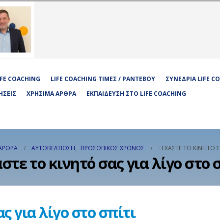
LIFE COACHING
LIFE COACHING ΤΙΜΈΣ / ΡΑΝΤΕΒΟΎ
ΣΥΝΕΔΡΊΑ LIFE C
ΉΣΕΙΣ
ΧΡΉΣΙΜΑ ΆΡΘΡΑ
ΕΚΠΑΊΔΕΥΣΗ ΣΤΟ LIFE COACHING
ΆΡΘΡΑ
ΑΥΤΟΒΕΛΤΊΩΣΗ
,
ΠΡΟΣΩΠΙΚΌΣ ΧΡΌΝΟΣ
ΞΕΧΆΣΤΕ ΤΟ ΚΙΝΗΤΌ ΣΑ
στε το κινητό σας για λίγο στο 
ς για λίγο στο σπίτι