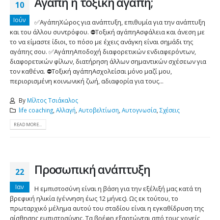
Αγάπη ή τοξική αγάπη;
10
Ιούν
✅ΑγάπηΧώρος για ανάπτυξη, επιθυμία για την ανάπτυξη
και του άλλου συντρόφου. ⛔️Τοξική αγάπηΑσφάλεια και άνεση με
το να είμαστε ίδιοι, το πόσο με έχεις ανάγκη είναι σημάδι της
αγάπης σου. ✅ΑγάπηΑποδοχή διαφορετικών ενδιαφερόντων,
διαφορετικών φίλων, διατήρηση άλλων σημαντικών σχέσεων για
τον καθένα. ⛔️Τοξική αγάπηΑσχολείσαι μόνο μαζί μου,
περιορισμένη κοινωνική ζωή, αδιαφορία για τους...
By
Μίλτος Τσιάκαλος
life coaching
,
Αλλαγή
,
Αυτοβελτίωση
,
Αυτογνωσία
,
Σχέσεις
READ MORE...
Προσωπική ανάπτυξη
22
Ιαν
Η εμπιστοσύνη είναι η βάση για την εξέλιξή μας κατά τη
βρεφική ηλικία (γέννηση έως 12 μήνες). Ως εκ τούτου, το
πρωταρχικό μέλημα αυτού του σταδίου είναι η εγκαθίδρυση της
αίσθησης εμπιστοσύνης. Τα βρέφη εξαρτώνται από τους γονείς