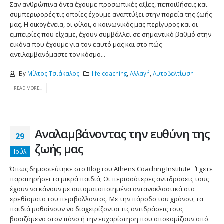
Σαν ανθρώπινα όντα έχουμε προσωπικές αξίες, πεποιθήσεις και
συμπεριφορές τις οποίες έχουμε αναπτύξει στην πορεία της ζωής
μας. Η οικογένεια, οι φίλοι, ο κοινωνικός μας περίγυρος και οι
εμπειρίες που είχαμε, έχουν συμβάλλει σε σημαντικό βαθμό στην
εικόνα που έχουμε για τον εαυτό μας και στο πώς
αντιλαμβανόμαστε τον κόσμο...
By
Μίλτος Τσιάκαλος
life coaching
,
Αλλαγή
,
Αυτοβελτίωση
READ MORE...
Αναλαμβάνοντας την ευθύνη της
29
ζωής μας
Ιούλ
Όπως δημοσιεύτηκε στο Blog του Athens Coaching Institute Έχετε
παρατηρήσει τα μικρά παιδιά; Οι περισσότερες αντιδράσεις τους
έχουν να κάνουν με αυτοματοποιημένα αντανακλαστικά στα
ερεθίσματα του περιβάλλοντος. Με την πάροδο του χρόνου, τα
παιδιά μαθαίνουν να διαχειρίζονται τις αντιδράσεις τους
βασιζόμενα στον πόνο ή την ευχαρίστηση που αποκομίζουν από