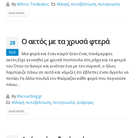
By
Μίλτος Τσιάκαλος
Αλλαγή
,
Αυτοβελτίωση
,
Αυτογνωσία
READ MORE...
Ο αετός με τα χρυσά φτερά
28
Νοέ
Μια φορά και έναν καιρό ήταν ένας πανέμορφος
αετός.Είχε γεννηθεί με χρυσά πούπουλα στη ράχη και τα φτερά
του.Όταν τα άνοιγε και γινόταν ένα με τον ουρανό, ο ήλιος
λαμπύριζε πάνω σε αυτά και νόμιζες ότι έβλεπες έναν άγγελο να
πετάει.Τα άλλα πουλιά τον θαύμαζαν κάθε φορά που περνούσε
πάνω...
By
lifecoaching.gr
Αλλαγή
,
Αυτοβελτίωση
,
Αυτογνωσία
,
Διάφορες
READ MORE...