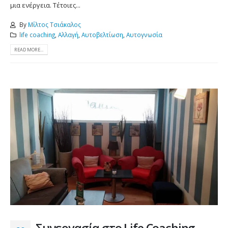
μια ενέργεια. Τέτοιες...
By
Μίλτος Τσιάκαλος
life coaching
,
Αλλαγή
,
Αυτοβελτίωση
,
Αυτογνωσία
READ MORE...