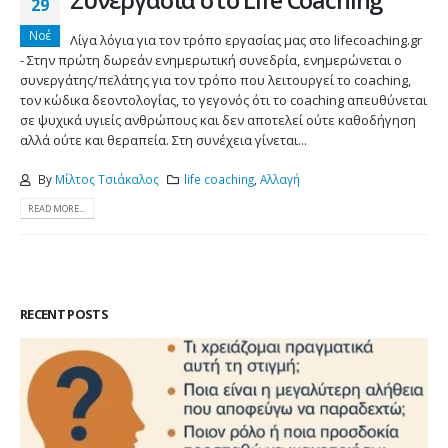
Συνεργασία στο Life Coaching
29
Νοέ
Λίγα λόγια για τον τρόπο εργασίας μας στο lifecoaching.gr
- Στην πρώτη δωρεάν ενημερωτική συνεδρία, ενημερώνεται ο
συνεργάτης/πελάτης για τον τρόπο που λειτουργεί το coaching,
τον κώδικα δεοντολογίας, το γεγονός ότι το coaching απευθύνεται
σε ψυχικά υγιείς ανθρώπους και δεν αποτελεί ούτε καθοδήγηση
αλλά ούτε και θεραπεία. Στη συνέχεια γίνεται...
By
Μίλτος Τσιάκαλος
life coaching
,
Αλλαγή
READ MORE...
RECENT POSTS