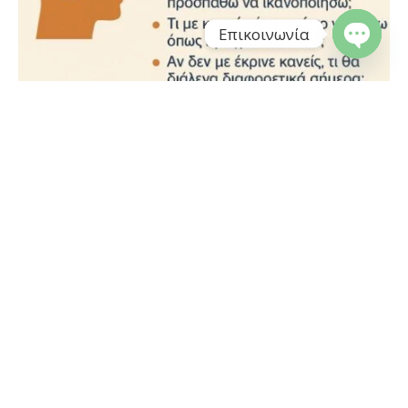
Επικοινωνία
Open cha
5 ερωτήσεις αυτογνωσίας που υιοθετούν οι
29
επαγγελματίες του Life Coaching
Ιούλ
Στο
life coaching
, η αυτογνωσία αποτελεί βασικό θεμέλιο
για κάθε μορφή προσωπικής εξέλιξης. Χωρίς ξεκάθαρη
εικόνα...
read more
Ξεπερνώντας τις Πεποιθήσεις για τη
21
Διαχείριση του Χρόνου: Πώς να Πεις ‘Όχι’ και
να Ζητήσεις Βοήθεια
Οκτ
Υπάρχουν πολλές πεποιθήσεις και συμπεριφορές που
μπορεί να μας δυσκολεύουν να διαχειριστούμε το χρόνο
μας και να πούμε "όχι" σε...
read more
Γιατι δεν μπορώ να ξεπεράσω τον/την πρώην;
24