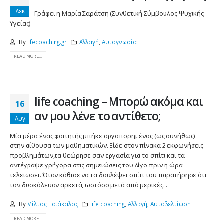
Δεκ
Γράφει η Μαρία Σαράτση (Συνθετική Σύμβουλος Ψυχικής
Υγείας)
By
lifecoaching.gr
Αλλαγή
,
Αυτογνωσία
READ MORE...
life coaching – Μπορώ ακόμα και
16
αν μου λένε το αντίθετο;
Αυγ
Μία μέρα ένας φοιτητής μπήκε αργοπορημένος (ως συνήθως)
στην αίθουσα των μαθηματικών. Είδε στον πίνακα 2 εκφωνήσεις
προβλημάτων,τα θεώρησε σαν εργασία για το σπίτι και τα
αντέγραψε γρήγορα στις σημειώσεις του λίγο πριν η ώρα
τελειώσει. Όταν κάθισε να τα δουλέψει σπίτι του παρατήρησε ότι
τον δυσκόλευαν αρκετά, ωστόσο μετά από μερικές...
By
Μίλτος Τσιάκαλος
life coaching
,
Αλλαγή
,
Αυτοβελτίωση
READ MORE...