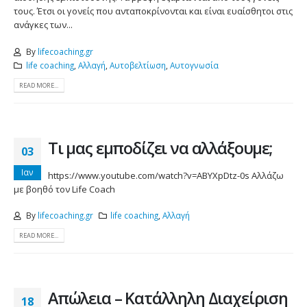
τους. Έτσι οι γονείς που ανταποκρίνονται και είναι ευαίσθητοι στις
ανάγκες των...
By
lifecoaching.gr
life coaching
,
Αλλαγή
,
Αυτοβελτίωση
,
Αυτογνωσία
READ MORE...
Τι μας εμποδίζει να αλλάξουμε;
03
Ιαν
https://www.youtube.com/watch?v=ABYXpDtz-0s Αλλάζω
με βοηθό τον Life Coach
By
lifecoaching.gr
life coaching
,
Αλλαγή
READ MORE...
Απώλεια – Κατάλληλη Διαχείριση
18