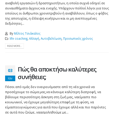
αναβολή εργασιών ή δραστηριοτήτων, η οποία συχνά οδηγεί σε
συναισθήματα άγχους και ενοχής. Υπάρχουν πολλοί λόγοι για τους
οποίους οι άνθρωποι χρονοτριβούν ή αναβάλλουν, όπως ο φόβος
της αποτυχίας, η έλλειψη κινήτρων και οι μη ανεπτυγμένες
δεξιότητες...
By
Μίλτος Τσιάκαλος
life coaching
,
Αλλαγή
,
Αυτοβελτίωση
,
Προσωπικός χρόνος
READ MORE...
Πώς θα αποκτήσω καλύτερες
03
συνήθειες;
Ιαν
Πόσοι από εμάς δεν ονειρευόμαστε από τη νέα χρονιά να
προσέχουμε το σώμα μας,να κάνουμε καλύτερη διατροφή, να
βάλουμε περισσότερη άσκηση στη ζωή μας, ναείμαστε πιο
κοινωνικοί, να έχουμε μεγαλύτερη επαφή με τη φύση, να
είμαστεευγνώμονες για αυτά που έχουμε αλλά και πιο παρόντες
σε αυτά που ζούμε, ναασχοληθούμε με...