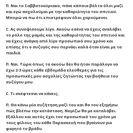
Π. Ναι το Σαββατοκύριακο, πάνε κάποια βόλτα όλοι μαζί
και εγώ ασχολούμαι με την καθαριότητα του σπιτιού.
Μπορώ να πω ότι επιστρέφουν όλοι χαρούμενοι.
C. Ας συνοψίσουμε λίγο. Ακούω εσένα να έχεις αναλάβει
το ρόλο της μαμάς και της καθαριότητας του σπιτιού και
να έχεις ανάγκη από λίγο προσωπικό σου χρόνο και
επίσης ότι ο συζυγός σου περνάει καλά όταν είναι με τα
παιδιά.
Π. Ναι. Τώρα όπως τα ακούω δεν θα ήταν παράλογο να
έχω 2-3 ώρες κάθε εβδομάδα ελεύθερες για τις
προσωπικές μου ασχολίες ζητώντας την βοήθεια του
συζύγου μου.
C. Τι σκέφτεσαι να κάνεις;
Π. Θα κάνω μία συζήτηση μαζί του και θα του εξηγήσω
πώς βλέπω την κατάσταση. Νομίζω θα με καταλάβει.
Εξάλλου και αυτός έχει τον προσωπικό του χρόνο με
τους φίλους του κάθε Παρασκευή που βγαίνουν για
φαγητό το βράδυ.