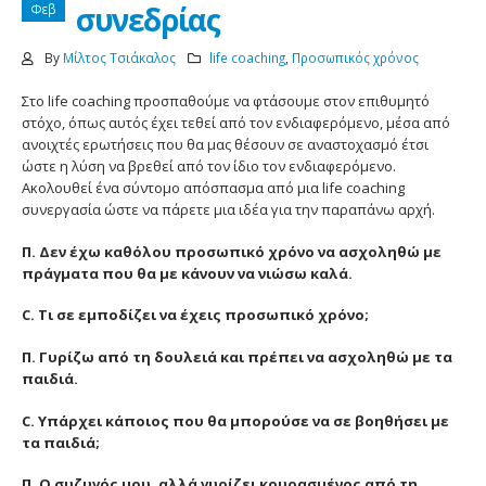
συνεδρίας
Φεβ
By
Μίλτος Τσιάκαλος
life coaching
,
Προσωπικός χρόνος
Στο life coaching προσπαθούμε να φτάσουμε στον επιθυμητό
στόχο, όπως αυτός έχει τεθεί από τον ενδιαφερόμενο, μέσα από
ανοιχτές ερωτήσεις που θα μας θέσουν σε αναστοχασμό έτσι
ώστε η λύση να βρεθεί από τον ίδιο τον ενδιαφερόμενο.
Ακολουθεί ένα σύντομο απόσπασμα από μια life coaching
συνεργασία ώστε να πάρετε μια ιδέα για την παραπάνω αρχή.
Π. Δεν έχω καθόλου προσωπικό χρόνο να ασχοληθώ με
πράγματα που θα με κάνουν να νιώσω καλά.
C. Τι σε εμποδίζει να έχεις προσωπικό χρόνο;
Π. Γυρίζω από τη δουλειά και πρέπει να ασχοληθώ με τα
παιδιά.
C. Υπάρχει κάποιος που θα μπορούσε να σε βοηθήσει με
τα παιδιά;
Π. Ο συζυγός μου, αλλά γυρίζει κουρασμένος από τη