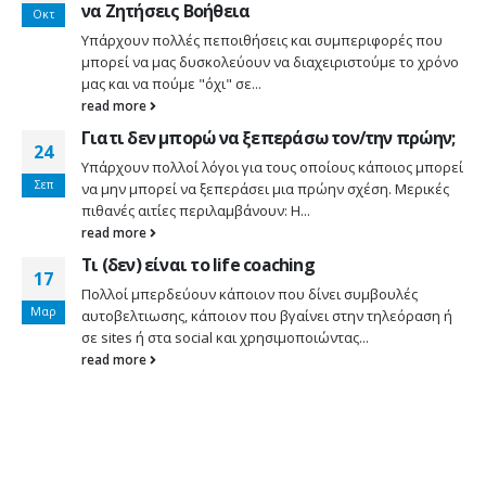
να Ζητήσεις Βοήθεια
Οκτ
Υπάρχουν πολλές πεποιθήσεις και συμπεριφορές που
μπορεί να μας δυσκολεύουν να διαχειριστούμε το χρόνο
μας και να πούμε "όχι" σε...
read more
Γιατι δεν μπορώ να ξεπεράσω τον/την πρώην;
24
Υπάρχουν πολλοί λόγοι για τους οποίους κάποιος μπορεί
Σεπ
να μην μπορεί να ξεπεράσει μια πρώην σχέση. Μερικές
πιθανές αιτίες περιλαμβάνουν: Η...
read more
Τι (δεν) είναι το life coaching
17
Πολλοί μπερδεύουν κάποιον που δίνει συμβουλές
Μαρ
αυτοβελτιωσης, κάποιον που βγαίνει στην τηλεόραση ή
σε sites ή στα social και χρησιμοποιώντας...
read more