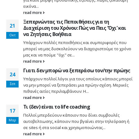
εικόνα...
read more
Ξεπερνώντας τις Πεποιθήσεις για τη
21
Διαχείριση του Χρόνου: Πώς να Πεις ‘Όχι’ και
να Ζητήσεις Βοήθεια
Οκτ
Υπάρχουν πολλές πεποιθήσεις και συμπεριφορές που
μπορεί να μας δυσκολεύουν να διαχειριστούμε το χρόνο
μας και να πούμε "όχι" σε...
read more
Γιατι δεν μπορώ να ξεπεράσω τον/την πρώην;
24
Υπάρχουν πολλοί λόγοι για τους οποίους κάποιος μπορεί
Σεπ
να μην μπορεί να ξεπεράσει μια πρώην σχέση. Μερικές
πιθανές αιτίες περιλαμβάνουν: Η...
read more
Τι (δεν) είναι το life coaching
17
Πολλοί μπερδεύουν κάποιον που δίνει συμβουλές
Μαρ
αυτοβελτιωσης, κάποιον που βγαίνει στην τηλεόραση ή
σε sites ή στα social και χρησιμοποιώντας...
read more