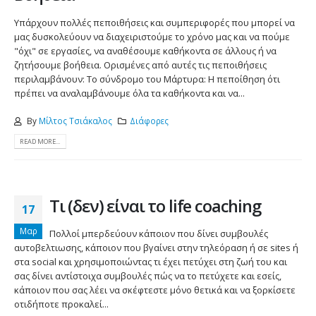
Υπάρχουν πολλές πεποιθήσεις και συμπεριφορές που μπορεί να
μας δυσκολεύουν να διαχειριστούμε το χρόνο μας και να πούμε
"όχι" σε εργασίες, να αναθέσουμε καθήκοντα σε άλλους ή να
ζητήσουμε βοήθεια. Ορισμένες από αυτές τις πεποιθήσεις
περιλαμβάνουν: Το σύνδρομο του Μάρτυρα: Η πεποίθηση ότι
πρέπει να αναλαμβάνουμε όλα τα καθήκοντα και να...
By
Μίλτος Τσιάκαλος
Διάφορες
READ MORE...
Τι (δεν) είναι το life coaching
17
Μαρ
Πολλοί μπερδεύουν κάποιον που δίνει συμβουλές
αυτοβελτιωσης, κάποιον που βγαίνει στην τηλεόραση ή σε sites ή
στα social και χρησιμοποιώντας τι έχει πετύχει στη ζωή του και
σας δίνει αντίστοιχα συμβουλές πώς να το πετύχετε και εσείς,
κάποιον που σας λέει να σκέφτεστε μόνο θετικά και να ξορκίσετε
οτιδήποτε προκαλεί...