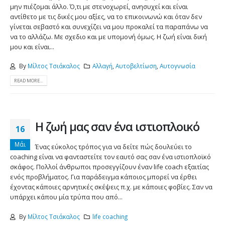
μην πιέζομαι άλλο. Ό,τι με στενοχωρεί, ανησυχεί και είναι
αντίθετο με τις δικές μου αξίες, να το επικοινωνώ και όταν δεν
γίνεται σεβαστό και συνεχίζει να μου προκαλεί τα παραπάνω να
να το αλλάζω. Με σχεδιο και με υπομονή όμως. Η ζωή είναι δική
μου και είναι...
By
Μίλτος Τσιάκαλος
Αλλαγή
,
Αυτοβελτίωση
,
Αυτογνωσία
READ MORE...
Η ζωή μας σαν ένα ιστιοπλοικό
16
Μάι
Ένας εύκολος τρόπος για να δείτε πώς δουλεύει το
coaching είναι να φανταστείτε τον εαυτό σας σαν ένα ιστιοπλοϊκό
σκάφος. Πολλοί άνθρωποι προσεγγίζουν έναν life coach εξαιτίας
ενός προβλήματος. Για παράδειγμα κάποιος μπορεί να έρθει
έχοντας κάποιες αρνητικές σκέψεις π.χ. με κάποιες φοβίες. Σαν να
υπάρχει κάπου μία τρύπα που από...
By
Μίλτος Τσιάκαλος
life coaching