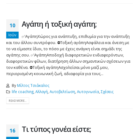
Αγάπη ή τοξική αγάπη;
10
Ιούν
✅ΑγάπηΧώρος για ανάπτυξη, επιθυμία για την ανάπτυξη
και του άλλου συντρόφου. ⛔️Τοξική αγάπηΑσφάλεια και άνεση με
το να είμαστε ίδιοι, το πόσο με έχεις ανάγκη είναι σημάδι της
αγάπης σου. ✅ΑγάπηΑποδοχή διαφορετικών ενδιαφερόντων,
διαφορετικών φίλων, διατήρηση άλλων σημαντικών σχέσεων για
τον καθένα. ⛔️Τοξική αγάπηΑσχολείσαι μόνο μαζί μου,
περιορισμένη κοινωνική ζωή, αδιαφορία για τους...
By
Μίλτος Τσιάκαλος
life coaching
,
Αλλαγή
,
Αυτοβελτίωση
,
Αυτογνωσία
,
Σχέσεις
READ MORE...
Τι τύπος γονέα είστε;
16