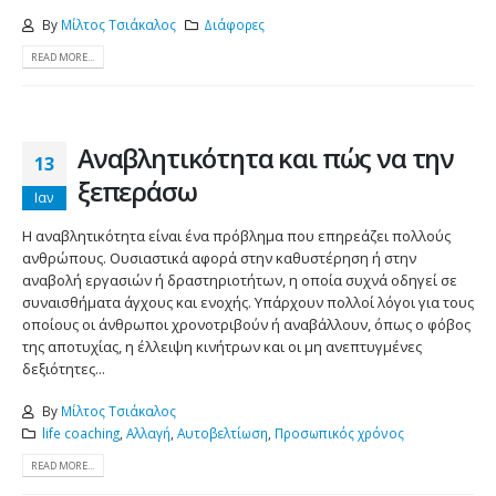
By
Μίλτος Τσιάκαλος
Διάφορες
READ MORE...
Αναβλητικότητα και πώς να την
13
ξεπεράσω
Ιαν
Η αναβλητικότητα είναι ένα πρόβλημα που επηρεάζει πολλούς
ανθρώπους. Ουσιαστικά αφορά στην καθυστέρηση ή στην
αναβολή εργασιών ή δραστηριοτήτων, η οποία συχνά οδηγεί σε
συναισθήματα άγχους και ενοχής. Υπάρχουν πολλοί λόγοι για τους
οποίους οι άνθρωποι χρονοτριβούν ή αναβάλλουν, όπως ο φόβος
της αποτυχίας, η έλλειψη κινήτρων και οι μη ανεπτυγμένες
δεξιότητες...
By
Μίλτος Τσιάκαλος
life coaching
,
Αλλαγή
,
Αυτοβελτίωση
,
Προσωπικός χρόνος
READ MORE...