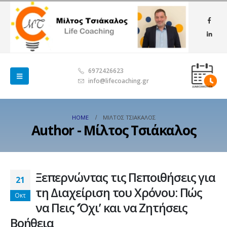
6972426623
info@lifecoaching.gr
HOME
ΜΊΛΤΟΣ ΤΣΙΆΚΑΛΟΣ
Author - Μίλτος Τσιάκαλος
Ξεπερνώντας τις Πεποιθήσεις για
21
τη Διαχείριση του Χρόνου: Πώς
Οκτ
να Πεις ‘Όχι’ και να Ζητήσεις
Βοήθεια