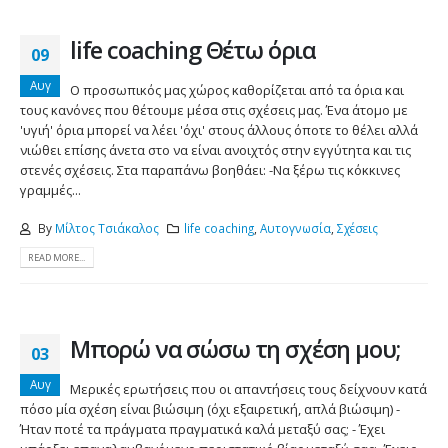
life coaching Θέτω όρια
09
Αυγ
Ο προσωπικός μας χώρος καθορίζεται από τα όρια και
τους κανόνες που θέτουμε μέσα στις σχέσεις μας. Ένα άτομο με
'υγιή' όρια μπορεί να λέει 'όχι' στους άλλους όποτε το θέλει αλλά
νιώθει επίσης άνετα στο να είναι ανοιχτός στην εγγύτητα και τις
στενές σχέσεις. Στα παραπάνω βοηθάει: -Να ξέρω τις κόκκινες
γραμμές...
By
Μίλτος Τσιάκαλος
life coaching
,
Αυτογνωσία
,
Σχέσεις
READ MORE...
Μπορώ να σώσω τη σχέση μου;
03
Αυγ
Μερικές ερωτήσεις που οι απαντήσεις τους δείχνουν κατά
πόσο μία σχέση είναι βιώσιμη (όχι εξαιρετική, απλά βιώσιμη) -
Ήταν ποτέ τα πράγματα πραγματικά καλά μεταξύ σας; - Έχει