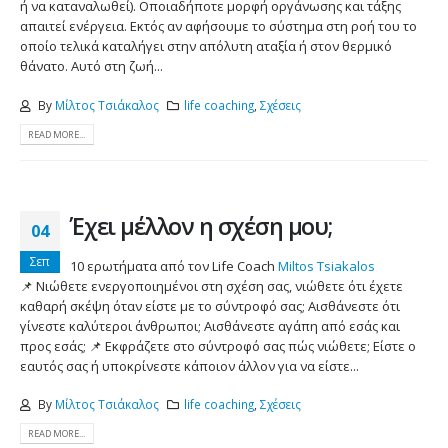
ή να καταναλωθεί). Οποιαδήποτε μορφή οργάνωσης και τάξης
απαιτεί ενέργεια. Εκτός αν αφήσουμε το σύστημα στη ροή του το
οποίο τελικά καταλήγει στην απόλυτη αταξία ή στον θερμικό
θάνατο. Αυτό στη ζωή...
By
Μίλτος Τσιάκαλος
life coaching
,
Σχέσεις
READ MORE...
Έχει μέλλον η σχέση μου;
04
Σεπ
10 ερωτήματα από τον Life Coach
Miltos Tsiakalos
📌 Νιώθετε ενεργοποιημένοι στη σχέση σας, νιώθετε ότι έχετε
καθαρή σκέψη όταν είστε με το σύντροφό σας; Αισθάνεστε ότι
γίνεστε καλύτεροι άνθρωποι; Αισθάνεστε αγάπη από εσάς και
προς εσάς; 📌 Εκφράζετε στο σύντροφό σας πώς νιώθετε; Είστε ο
εαυτός σας ή υποκρίνεστε κάποιον άλλον για να είστε...
By
Μίλτος Τσιάκαλος
life coaching
,
Σχέσεις
READ MORE...