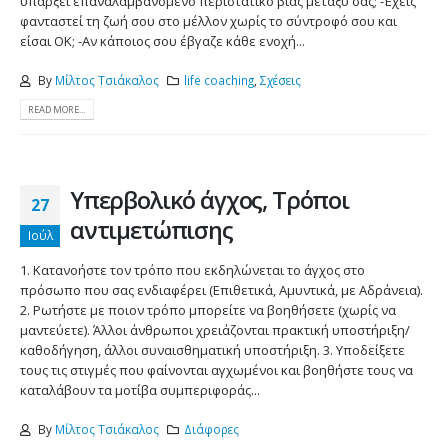
υπάρξει επαναλαμβανόμενο περιστατικό βίας μεταξύ σας; -Έχεις
φανταστεί τη ζωή σου στο μέλλον χωρίς το σύντροφό σου και
είσαι ΟΚ; -Αν κάποιος σου έβγαζε κάθε ενοχή...
By
Μίλτος Τσιάκαλος
life coaching
,
Σχέσεις
READ MORE...
Υπερβολικό άγχος, Τρόποι
27
αντιμετώπισης
Ιούλ
1. Κατανοήστε τον τρόπο που εκδηλώνεται το άγχος στο
πρόσωπο που σας ενδιαφέρει (Επιθετικά, Αμυντικά, με Αδράνεια).
2. Ρωτήστε με ποιον τρόπο μπορείτε να βοηθήσετε (χωρίς να
μαντεύετε). Άλλοι άνθρωποι χρειάζονται πρακτική υποστήριξη/
καθοδήγηση, άλλοι συναισθηματική υποστήριξη. 3. Υποδείξετε
τους τις στιγμές που φαίνονται αγχωμένοι και βοηθήστε τους να
καταλάβουν τα μοτίβα συμπεριφοράς...
By
Μίλτος Τσιάκαλος
Διάφορες