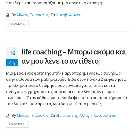
που λέμε και παρουσιάζουμε μία αρνητική στάση ή...
By
Μίλτος Τσιάκαλος
Αυτοβελτίωση
READ MORE...
life coaching – Μπορώ ακόμα και
16
αν μου λένε το αντίθετο;
Αυγ
Μία μέρα ένας φοιτητής μπήκε αργοπορημένος (ως συνήθως)
στην αίθουσα των μαθηματικών. Είδε στον πίνακα 2 εκφωνήσεις
προβλημάτων,τα θεώρησε σαν εργασία για το σπίτι και τα
αντέγραψε γρήγορα στις σημειώσεις του λίγο πριν η ώρα
τελειώσει. Όταν κάθισε να τα δουλέψει σπίτι του παρατήρησε ότι
τον δυσκόλευαν αρκετά, ωστόσο μετά από μερικές...
By
Μίλτος Τσιάκαλος
life coaching
,
Αλλαγή
,
Αυτοβελτίωση
READ MORE...