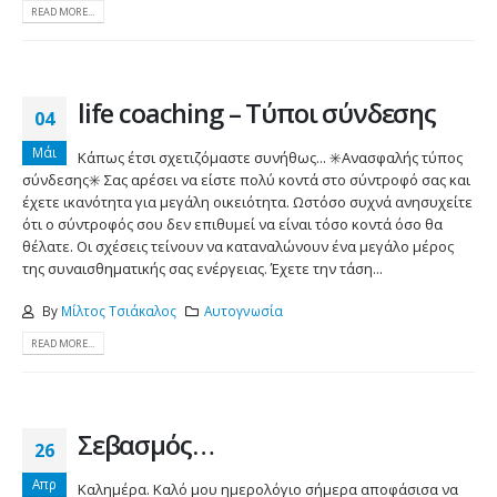
READ MORE...
life coaching – Τύποι σύνδεσης
04
Μάι
Κάπως έτσι σχετιζόμαστε συνήθως... ✳️Ανασφαλής τύπος
σύνδεσης✳️ Σας αρέσει να είστε πολύ κοντά στο σύντροφό σας και
έχετε ικανότητα για μεγάλη οικειότητα. Ωστόσο συχνά ανησυχείτε
ότι ο σύντροφός σου δεν επιθυμεί να είναι τόσο κοντά όσο θα
θέλατε. Οι σχέσεις τείνουν να καταναλώνουν ένα μεγάλο μέρος
της συναισθηματικής σας ενέργειας. Έχετε την τάση...
By
Μίλτος Τσιάκαλος
Αυτογνωσία
READ MORE...
Σεβασμός…
26
Απρ
Καλημέρα. Καλό μου ημερολόγιο σήμερα αποφάσισα να