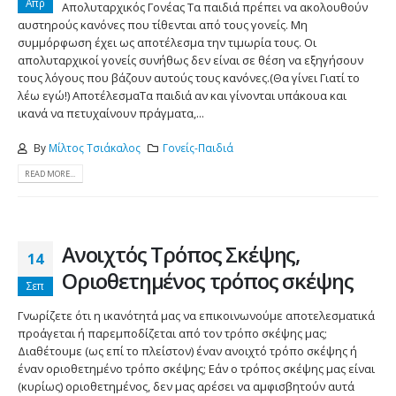
Απρ
Απολυταρχικός Γονέας Τα παιδιά πρέπει να ακολουθούν
αυστηρούς κανόνες που τίθενται από τους γονείς. Μη
συμμόρφωση έχει ως αποτέλεσμα την τιμωρία τους. Οι
απολυταρχικοί γονείς συνήθως δεν είναι σε θέση να εξηγήσουν
τους λόγους που βάζουν αυτούς τους κανόνες.(Θα γίνει Γιατί το
λέω εγώ!) ΑποτέλεσμαΤα παιδιά αν και γίνονται υπάκουα και
ικανά να πετυχαίνουν πράγματα,...
By
Μίλτος Τσιάκαλος
Γονείς-Παιδιά
READ MORE...
Ανοιχτός Τρόπος Σκέψης,
14
Οριοθετημένος τρόπος σκέψης
Σεπ
Γνωρίζετε ότι η ικανότητά μας να επικοινωνούμε αποτελεσματικά
προάγεται ή παρεμποδίζεται από τον τρόπο σκέψης μας;
Διαθέτουμε (ως επί το πλείστον) έναν ανοιχτό τρόπο σκέψης ή
έναν οριοθετημένο τρόπο σκέψης; Εάν ο τρόπος σκέψης μας είναι
(κυρίως) οριοθετημένος, δεν μας αρέσει να αμφισβητούν αυτά