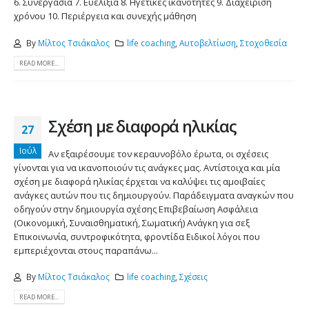
6. Συνεργασία 7. Ευελιξία 8. Ηγετικές ικανότητες 9. Διαχείριση
χρόνου 10. Περιέργεια και συνεχής μάθηση
By
Μίλτος Τσιάκαλος
life coaching
,
Αυτοβελτίωση
,
Στοχοθεσία
READ MORE...
Σχέση με διαφορά ηλικίας
27
Ιούλ
Αν εξαιρέσουμε τον κεραυνοβόλο έρωτα, οι σχέσεις
γίνονται για να ικανοποιούν τις ανάγκες μας. Αντίστοιχα και μία
σχέση με διαφορά ηλικίας έρχεται να καλύψει τις αμοιβαίες
ανάγκες αυτών που τις δημιουργούν. Παράδειγματα αναγκών που
οδηγούν στην δημιουργία σχέσης Επιβεβαίωση Ασφάλεια
(Οικονομική, Συναισθηματική, Σωματική) Ανάγκη για σεξ
Επικοινωνία, συντροφικότητα, φροντίδα Ειδικοί λόγοι που
εμπεριέχονται στους παραπάνω...
By
Μίλτος Τσιάκαλος
life coaching
,
Σχέσεις
READ MORE...