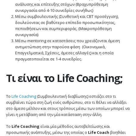
ανάλυσης και επίτευξης στόχων (Βραχυπρόθεσμη
συνεργασία από 4-10 συνεδρίες συνήθως)
Μέσω συμβουλευτικής (Συνθετική και CBT προσέγγιση),
δουλεύοντας σε βαθύτερο επίπεδο προσωπικότητας,
πεποιθήσεων και συμπεριφοράς. (Μακροπρόθεσμη
συνεργασία)
Μέσω mentoring σε καταστάσεις που χρειάζονται άμεση
αντιμετώπιση στην παρούσα φάση (Οικονομικά,
Επαγγελματικά, Σχέσεις, άμεσες αλλαγές) και η οποία
πραγματοποιείται σε 1-4 συνεδρίες.
Τι είναι το Life Coaching;
To
Life Coaching
(Συμβουλευτική διαβίωσης) εστιάζει στο τι
συμβαίνει τώρα στη ζωή ενός ανθρώπου, στο τι θέλει να αλλάξει
στο άμεσο μέλλον και στους τρόπους μέσω των οποίων μπορεί να
γίνει η μετάβαση από την μία κατάσταση στην άλλη.
To
Life Coaching
είναι μία μέθοδος αυτοβελτίωσης και
προσωπικής ανάπτυξης, μέσω της οποίας ο
Life Coach
βοηθάει