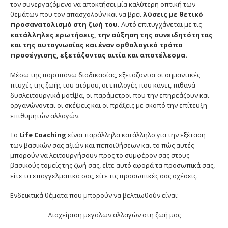
τον συνεργαζόμενο να αποκτήσει μία καλύτερη οπτική των
θεμάτων που τον απασχολούν και να βρει
λύσεις με θετικό
προσανατολισμό στη ζωή του.
Αυτό επιτυγχάνεται με τις
κατάλληλες
ερωτήσεις, την αύξηση της συνειδητότητας
και της αυτογνωσίας και έναν ορθολογικό τρόπο
προσέγγισης, εξετάζοντας αιτία και αποτέλεσμα.
Μέσω της παραπάνω διαδικασίας, εξετάζονται οι σημαντικές
πτυχές της ζωής του ατόμου, οι επιλογές που κάνει, πιθανά
δυσλειτουργικά μοτίβα, οι παράμετροι που την επηρεάζουν και
οργανώνονται οι σκέψεις και οι πράξεις με σκοπό την επίτευξη
επιθυμητών αλλαγών.
Το
Life Coaching
είναι παράλληλα κατάλληλο για την εξέταση
των βασικών σας αξιών και πεποιθήσεων και το πώς αυτές
μπορούν να λειτουργήσουν προς το συμφέρον σας στους
βασικούς τομείς της ζωή σας, είτε αυτό αφορά τα προσωπικά σας,
είτε τα επαγγελματικά σας, είτε τις προσωπικές σας σχέσεις.
Ενδεικτικά θέματα που μπορούν να βελτιωθούν είναι:
Διαχείριση μεγάλων αλλαγών στη ζωή μας