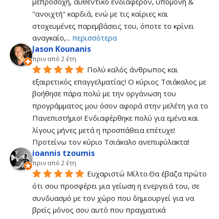
μεπροσοχή, αυθεντικό ενδιαφέρον, υπομονή & 
"ανοιχτή" καρδιά, ενώ με τις καίριες και 
στοχευμένες παρεμβάσεις του, όποτε το κρίνει 
αναγκαίο,
... 
περισσότερα
Jason Kounanis
πριν από 2 έτη
Πολύ καλός άνθρωπος και 
εξαιρετικός επαγγελματίας! Ο κύριος Τσιάκαλος με 
βοήθησε πάρα πολύ με την οργάνωση του 
προγράμματος μου όσον αφορά στην μελέτη για το 
Πανεπιστήμιο! Ενδιαφέρθηκε πολύ για εμένα και 
λίγους μήνες μετά η προσπάθεια επέτυχε! 
Προτείνω τον κύριο Τσιάκαλο ανεπιφύλακτα!
ioannis tzoumis
πριν από 2 έτη
Ευχαριστώ Μίλτο.Θα έβαζα πρώτο 
ότι σου προσφέρει μια γείωση η ενεργειά του, σε 
συνδυασμό με τον χώρο που δημιουργεί για να 
βρείς μόνος σου αυτό που πραγματικά 