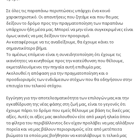
Σε όλες τις παραπάνω περιπτώσεις υπάρχει ένα κοινό
χαρακτηριστικό. Οι απαντήσεις που ζητάμε και που θα μας
δείξουν το δρόμο προς την πραγματοποίηση των παραπάνω
υπάρχουν ήδη μέσα μας. Μπορεί να μην είναι συγκεκριμένες είναι
όμως ικανές να μας δείξουν τον προορισμό.
Αν καταφέρουμε να τις αναδείξουμε, θα έχουμε κάνει το
σημαντικότερο βήμα.
Το αμέσως επόμενο είναι η συνειδητοποίηση ότι έχουμε τις
ικανότητες να κινηθούμε προς την κατεύθυνση που θέλουμε,
εκμεταλλευόμενοι την πηγαία αυτή επιθυμία μας.
Ακολουθεί η απόφαση για την πραγματοποίηση και ο
προσδιορισμός των ενδιάμεσων στόχων που θα οδηγήσουν στην
επιτυχία του τελικού στόχου.
Εγγύηση για την αποτελεσματικότητα των επιλογών μας και την
εγκαθίδρυση της νέας φάσης στη ζωή μας, είναι το γεγονός ότι
έχουμε πάρει το δρόμο που εμείς θέλουμε με βάση τις δικές μας
αξίες. Αυτές οι αξίες μας ακολουθούν είτε από μικρή ηλικία όπου
τα φίλτρα του περιβάλλοντος δεν είχαν προλάβει να μας αλλάξουν
πορεία και να μας βάλουν περιορισμούς, είτε από μετέπειτα
βιώματα τα οποία μας βοήθησαν να καταλάβουμε τι τελικά μας