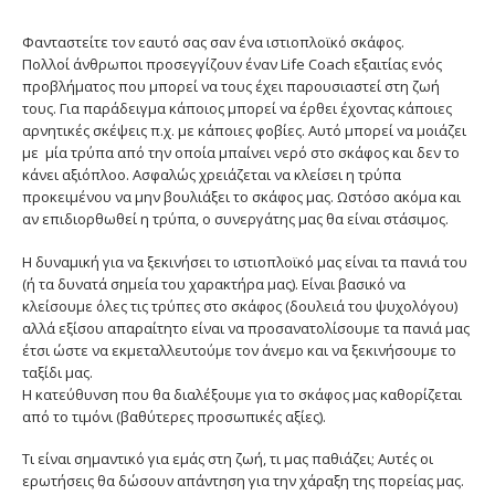
Φανταστείτε τον εαυτό σας σαν ένα ιστιοπλοϊκό σκάφος.
Πολλοί άνθρωποι προσεγγίζουν έναν Life Coach εξαιτίας ενός
προβλήματος που μπορεί να τους έχει παρουσιαστεί στη ζωή
τους. Για παράδειγμα κάποιος μπορεί να έρθει έχοντας κάποιες
αρνητικές σκέψεις π.χ. με κάποιες φοβίες. Αυτό μπορεί να μοιάζει
με μία τρύπα από την οποία μπαίνει νερό στο σκάφος και δεν το
κάνει αξιόπλοο. Ασφαλώς χρειάζεται να κλείσει η τρύπα
προκειμένου να μην βουλιάξει το σκάφος μας. Ωστόσο ακόμα και
αν επιδιορθωθεί η τρύπα, ο συνεργάτης μας θα είναι στάσιμος.
Η δυναμική για να ξεκινήσει το ιστιοπλοϊκό μας είναι τα πανιά του
(ή τα δυνατά σημεία του χαρακτήρα μας). Είναι βασικό να
κλείσουμε όλες τις τρύπες στο σκάφος (δουλειά του ψυχολόγου)
αλλά εξίσου απαραίτητο είναι να προσανατολίσουμε τα πανιά μας
έτσι ώστε να εκμεταλλευτούμε τον άνεμο και να ξεκινήσουμε το
ταξίδι μας.
Η κατεύθυνση που θα διαλέξουμε για το σκάφος μας καθορίζεται
από το τιμόνι (βαθύτερες προσωπικές αξίες).
Τι είναι σημαντικό για εμάς στη ζωή, τι μας παθιάζει; Αυτές οι
ερωτήσεις θα δώσουν απάντηση για την χάραξη της πορείας μας.