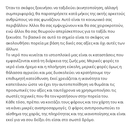
Όταν το σκάφος ξεκινήσει να ταξιδεύει (κινητοποίηση, αλλαγή
συμπεριφοράς), θα παρατηρήσετε κατά μήκος της ακτής αρκετούς
ανθρώπους να σας φωνάζουν. Αυτό είναι το κοινωνικό σας
περιβάλλον. Άλλοι θα σας εμψυχώνουν και θα σας χειροκροτούν,
ενώ άλλοι θα σας θεωρούν απερίσκεπτους για το ταξίδι που
ξεκινάτε. Το βασικό σε αυτό το σημείο είναι το σκάφος να
ακολουθήσει πορεία με βάση τις δικές σας αξίες και όχι αυτές των
άλλων.
Το νερό που κινείται το ιστιοπλοϊκό μας είναι οι καταστάσεις που
εμφανίζονται κατά τη διάρκεια της ζωής μας. Μερικές φορές το
νερό είναι ήρεμο και η πλοήγηση εύκολη, μερικές φορές όμως η
θάλασσα αγριεύει και μας δυσκολεύει να κρατήσουμε την
επιθυμητή κατεύθυνση. Εκεί χρειάζεται η ικανότητα του
καπετάνιου ώστε να έχει την αυτοπεποίθηση να θυμάται τις
προσωπικές του αξίες και ταυτόχρονα να χρησιμοποιήσει τις
σωστές τεχνικές που θα τον κρατήσουν στην πορεία του.
Κάθε τόσο, πρέπει να κοιτάζει τους φάρους και τον χάρτη του και
να κάνει μικρές αναπροσαρμογές. Ο φάρος αντιπροσωπεύει το
αίσθημα της χαράς, της πληρότητας και της ικανοποίησης και είναι
εκεί για να σου δείξει ότι είσαι στο σωστό δρόμο.