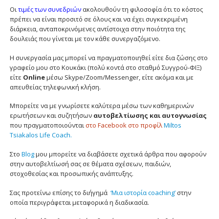
Οι
τιμές των συνεδριών
ακολουθούν τη φιλοσοφία ότι το κόστος
πρέπει να είναι προσιτό σε όλους και να έχει συγκεκριμένη
διάρκεια, ανταποκρινόμενες αντίστοιχα στην ποιότητα της
δουλειάς που γίνεται με τον κάθε συνεργαζόμενο.
Η συνεργασία μας μπορεί να πραγματοποιηθεί είτε δια ζώσης στο
γραφείο μου στο Κουκάκι (πολύ κοντά στο σταθμό Συγγρού-ΦΙΞ)
είτε
Online
μέσω Skype/Zoom/Messenger, είτε ακόμα και με
απευθείας τηλεφωνική κλήση.
Μπορείτε να με γνωρίσετε καλύτερα μέσω των καθημερινών
ερωτήσεων και συζητήσων
αυτοβελτίωσης και αυτογνωσίας
που πραγματοποιούνται
στο Facebook στο προφίλ
Miltos
Tsiakalos Life Coach.
Στο
Blog
μου μπορείτε να διαβάσετε σχετικά άρθρα που αφορούν
στην αυτοβελτίωσή σας σε θέματα σχέσεων, παιδιών,
στοχοθεσίας και προσωπικής ανάπτυξης.
Σας προτείνω επίσης το διήγημά
‘Μια ιστορία coaching’
στην
οποία περιγράφεται μεταφορικά η διαδικασία.