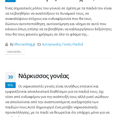
Ένας σημαντικός ρόλος του γονιού σε σχέση με τα παιδιά του είναι
να τα βοηθήσει να αναπτύξουν το δυναμικό τους, να
ανακαλύψουν στόχους και ενδιαφέροντα που θα τους
δώσουν αυτοπεποίθηση, αυτοεκτίμηση και νόημα σε αυτό που
κάνουν όπως επίσης να τα βοηθήσει να καλλιεργήσουν δεξιότητες
που θα τους φανούν χρήσιμες σε όλο το φάσμα της...
By
lifecoaching.gr
Αυτογνωσία
,
Γονείς-Παιδιά
READ MORE...
Νάρκισσος γονέας
30
Μάι
Oι ναρκισσιστές γονείς είναι συνήθως κτητικοί και
εμφανίζονται αποκλειστικά διαθέσιμοι για τα παιδιά τους, όχι
τόσο από ενδιαφέρον για την ανάπτυξή τους αλλά γιατί νιώθουν
να απειλούνται από την αναπτυσσόμενη ανεξαρτησία των
παιδιών τους.Αυτό δημιουργεί ένα μοτίβο ναρκισσιστικής
προσκόλλησης, με το παιδί να θεωρείται ότι υπάρχει μόνο για να