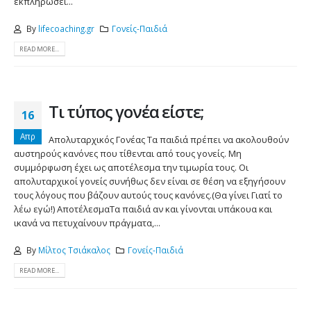
εκπληρώσει...
By
lifecoaching.gr
Γονείς-Παιδιά
READ MORE...
Τι τύπος γονέα είστε;
16
Απρ
Απολυταρχικός Γονέας Τα παιδιά πρέπει να ακολουθούν
αυστηρούς κανόνες που τίθενται από τους γονείς. Μη
συμμόρφωση έχει ως αποτέλεσμα την τιμωρία τους. Οι
απολυταρχικοί γονείς συνήθως δεν είναι σε θέση να εξηγήσουν
τους λόγους που βάζουν αυτούς τους κανόνες.(Θα γίνει Γιατί το
λέω εγώ!) ΑποτέλεσμαΤα παιδιά αν και γίνονται υπάκουα και
ικανά να πετυχαίνουν πράγματα,...
By
Μίλτος Τσιάκαλος
Γονείς-Παιδιά
READ MORE...