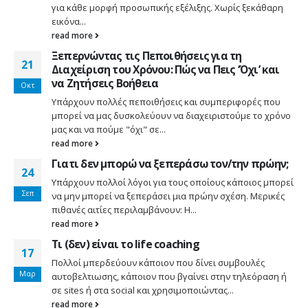
για κάθε μορφή προσωπικής εξέλιξης. Χωρίς ξεκάθαρη
εικόνα...
read more
Ξεπερνώντας τις Πεποιθήσεις για τη
21
Διαχείριση του Χρόνου: Πώς να Πεις ‘Όχι’ και
να Ζητήσεις Βοήθεια
Οκτ
Υπάρχουν πολλές πεποιθήσεις και συμπεριφορές που
μπορεί να μας δυσκολεύουν να διαχειριστούμε το χρόνο
μας και να πούμε "όχι" σε...
read more
Γιατι δεν μπορώ να ξεπεράσω τον/την πρώην;
24
Υπάρχουν πολλοί λόγοι για τους οποίους κάποιος μπορεί
Σεπ
να μην μπορεί να ξεπεράσει μια πρώην σχέση. Μερικές
πιθανές αιτίες περιλαμβάνουν: Η...
read more
Τι (δεν) είναι το life coaching
17
Πολλοί μπερδεύουν κάποιον που δίνει συμβουλές
Μαρ
αυτοβελτιωσης, κάποιον που βγαίνει στην τηλεόραση ή
σε sites ή στα social και χρησιμοποιώντας...
read more