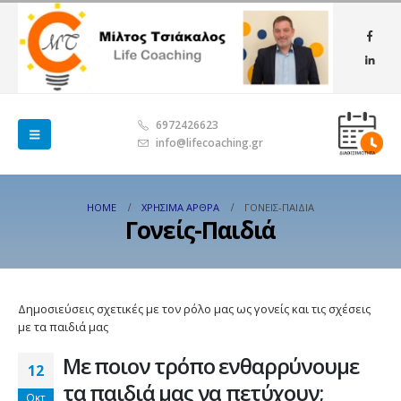
6972426623
info@lifecoaching.gr
HOME
ΧΡΉΣΙΜΑ ΆΡΘΡΑ
ΓΟΝΕΊΣ-ΠΑΙΔΙΆ
Γονείς-Παιδιά
Δημοσιεύσεις σχετικές με τον ρόλο μας ως γονείς και τις σχέσεις
με τα παιδιά μας
Με ποιον τρόπο ενθαρρύνουμε
12
τα παιδιά μας να πετύχουν;
Οκτ