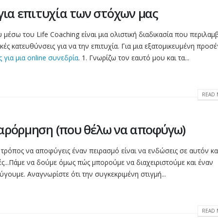
Η...
read more
 για επιτυχία των στόχων μας
read more
Σχέση με διαφορά
27
Τι (δεν) είναι το
ηλικίας
 μέσω του Life Coaching είναι μια ολιστική διαδικασία που περιλαμ
17
coaching
κές κατευθύνσεις για να την επιτυχία. Για μια εξατομικευμένη προσ
Ιούλ
Αν εξαιρέσουμε τον
ς για μια online συνεδρία
. 1. Γνωρίζω τον εαυτό μου και τα...
ν
Μαρ
Πολλοί μπερδεύου
κεραυνοβόλο έρωτα, οι
που δίνει συμβου
σχέσεις γίνονται για να
υ
αυτοβελτιωσης, κ
ικανοποιούν τις ανάγκες μας.
ε
βγαίνει στην τηλε
READ 
Αντίστοιχα και μία σχέση με...
sites ή στα social κ
read more
χρησιμοποιώντας...
παρόρμηση (που θέλω να αποφύγω)
read more
ς τρόπος να αποφύγεις έναν πειρασμό είναι να ενδώσεις σε αυτόν κα
ικές...Πάμε να δούμε όμως πώς μπορούμε να διαχειριστούμε και έναν
ουμε. Αναγνωρίστε ότι την συγκεκριμένη στιγμή...
READ 