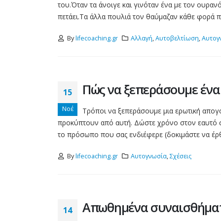
του.Όταν τα άνοιγε και γινόταν ένα με τον ουρανό
πετάει.Τα άλλα πουλιά τον θαύμαζαν κάθε φορά 
By
lifecoaching.gr
Αλλαγή
,
Αυτοβελτίωση
,
Αυτογ
Πώς να ξεπεράσουμε ένα
15
Νοέ
Τρόποι να ξεπεράσουμε μια ερωτική απογ
προκύπτουν από αυτή. Δώστε χρόνο στον εαυτό σ
το πρόσωπο που σας ενδιέφερε (δοκιμάστε να έρθε
By
lifecoaching.gr
Αυτογνωσία
,
Σχέσεις
Απωθημένα συναισθήμα
14