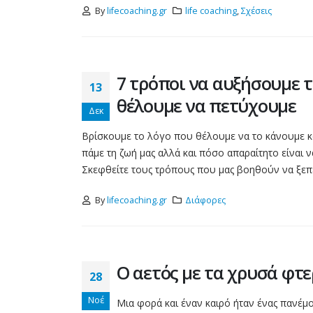
By
lifecoaching.gr
life coaching
,
Σχέσεις
7 τρόποι να αυξήσουμε 
13
θέλουμε να πετύχουμε
Δεκ
Βρίσκουμε το λόγο που θέλουμε να το κάνουμε κ
πάμε τη ζωή μας αλλά και πόσο απαραίτητο είναι 
Σκεφθείτε τους τρόπους που μας βοηθούν να ξεπε
By
lifecoaching.gr
Διάφορες
Ο αετός με τα χρυσά φτ
28
Νοέ
Μια φορά και έναν καιρό ήταν ένας πανέμ