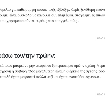
read more
:
Διαχείριση του
Οκτ
Πώς να Πεις ‘Όχι
θεμέλιο για κάθε μορφή προσωπικής εξέλιξης. Χωρίς ξεκάθαρη εικόν
Ζητήσεις Βοήθ
έλουμε, είναι δύσκολο να κάνουμε συνειδητές και στοχευμένες επιλο
που χρησιμοποιούνται ευρέως από επαγγελματίες...
Υπάρχουν πολλές
πεποιθήσεις και
να
συμπεριφορές που
μας δυσκολεύουν 
READ 
ς
διαχειριστούμε το
και να πούμε "όχι" 
εράσω τον/την πρώην;
read more
Δεξιότητες που θα είναι
01
Γιατι δεν μπορ
σε ζήτηση τα επόμενα
κάποιος μπορεί να μην μπορεί να ξεπεράσει μια πρώην σχέση. Μερι
24
ξεπεράσω τον/
10 χρόνια
Σεπ
οχρονη ή σοβαρή. Όσο μεγαλύτερη είναι η διάρκεια της σχέσης, τόσ
πρώην;
Σεπ
Ποιες 10 ικανότητες θα είναι
επειδή έχετε μοιραστεί πολλά μαζί και έχετε αναπτύξει ισχυρούς...
Υπάρχουν πολλοί 
σε ζήτηση για τα επόμενα 10
εί
τους οποίους κάπο
χρόνια 1. Ψηφιακός
να μην μπορεί να 
Αλφαβητισμός 2. Κατανόηση
READ 
μια πρώην σχέση. 
των δεδομένων 3. Κριτική
υν:
πιθανές αιτίες πε
σκέψη 4. Συναισθηματική...