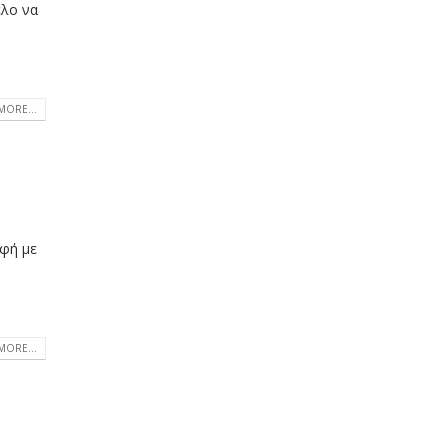
ελο να
MORE...
αφή με
MORE...