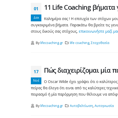
Η...
11 Life Coaching βήματα
01
read more
Τι (δεν) είναι το life
Δεκ
Καλημέρα σας ! Η επιτυχία των στόχων μου
17
coaching
συγκεκριμένα βήματα. Παρακάτω θα βρείτε τις γενι
στους δικούς σας στόχους,
επικοινων΄ήστε μαζί μα
Μαρ
Πολλοί μπερδεύουν κάποιο
που δίνει συμβουλές
By
lifecoaching.gr
life coaching
,
Στοχοθεσία
αυτοβελτιωσης, κάποιον πο
βγαίνει στην τηλεόραση ή σ
sites ή στα social και
χρησιμοποιώντας...
Πώς διαχειρίζομαι μία 
read more
17
Νοέ
Ο Oscar Wilde έχει γράψει ότι ο καλύτερο
πείρας θα έλεγα ότι ειναι από τις καλύτερες τεχν
πειρασμό ή μία παρόρμηση που θέλουμε να απόφύγ
By
lifecoaching.gr
Αυτοβελτίωση
,
Αυτογνωσία