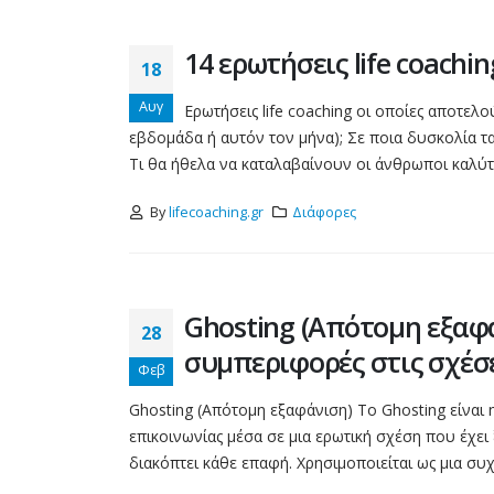
14 ερωτήσεις life coach
18
Αυγ
Ερωτήσεις life coaching οι οποίες αποτελ
εβδομάδα ή αυτόν τον μήνα); Σε ποια δυσκολία τα
Τι θα ήθελα να καταλαβαίνουν οι άνθρωποι καλύτερ
By
lifecoaching.gr
Διάφορες
Ghosting (Απότομη εξαφά
28
συμπεριφορές στις σχέσ
Φεβ
Ghosting (Απότομη εξαφάνιση) Το Ghosting είναι 
επικοινωνίας μέσα σε μια ερωτική σχέση που έχει
διακόπτει κάθε επαφή. Χρησιμοποιείται ως μια συχ