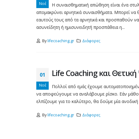
Νοέ
Η συναισθηματική απώθηση είναι ένα στυλ
απομακρύνει αρνητικά συναισθήματα. Μπορεί να 
εαυτούς τους από τα αρνητικά και προσπαθούν να 
ασυνείδητη ή ημισυνειδητή προσπάθεια η...
By
lifecoaching.gr
Διάφορες
Life Coaching και Θετικ
01
Νοέ
Πολλοί από εμάς έχουμε αυτοματοποιημένα
να αποφεύγουμε να αναλάβουμε ρίσκο. Εάν μάθουμ
ελπίζουμε για το καλύτερο, θα δούμε μία ανοδική
By
lifecoaching.gr
Διάφορες