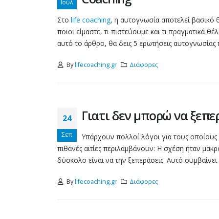
Ιούλ
Διαχείριση του Χρόνου
Οκτ
Πώς να Πεις ‘Όχι’ και να
Στο
life coaching
, η αυτογνωσία αποτελεί βασικό 
Ζητήσεις Βοήθεια
ποιοι είμαστε, τι πιστεύουμε και τι πραγματικά θ
αυτό το άρθρο, θα δεις 5 ερωτήσεις αυτογνωσίας 
Υπάρχουν πολλές
πεποιθήσεις και
By
lifecoaching.gr
Διάφορες
συμπεριφορές που μπορεί 
μας δυσκολεύουν να
διαχειριστούμε το χρόνο μα
και να πούμε "όχι" σε...
Γιατι δεν μπορώ να ξεπ
read more
24
Γιατι δεν μπορώ να
Σεπ
Υπάρχουν πολλοί λόγοι για τους οποίους 
24
ξεπεράσω τον/την
πιθανές αιτίες περιλαμβάνουν: Η σχέση ήταν μακρ
πρώην;
Σεπ
δύσκολο είναι να την ξεπεράσεις. Αυτό συμβαίνει 
Υπάρχουν πολλοί λόγοι για
τους οποίους κάποιος μπορ
By
lifecoaching.gr
Διάφορες
να μην μπορεί να ξεπεράσει
μια πρώην σχέση. Μερικές
πιθανές αιτίες περιλαμβάνο