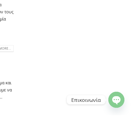
α
υν τους
μία
MORE...
μα και
υμε να
..
Επικοινωνία
Open ch
MORE...