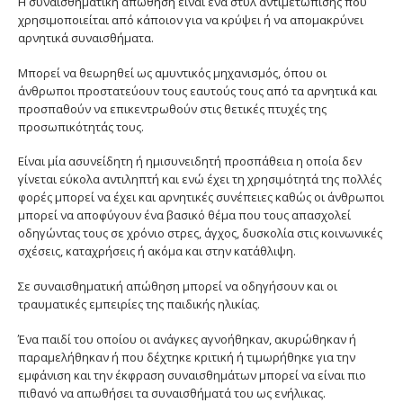
Η συναισθηματική απώθηση είναι ένα στυλ αντιμετώπισης που
χρησιμοποιείται από κάποιον για να κρύψει ή να απομακρύνει
αρνητικά συναισθήματα.
Μπορεί να θεωρηθεί ως αμυντικός μηχανισμός, όπου οι
άνθρωποι προστατεύουν τους εαυτούς τους από τα αρνητικά και
προσπαθούν να επικεντρωθούν στις θετικές πτυχές της
προσωπικότητάς τους.
Είναι μία ασυνείδητη ή ημισυνειδητή προσπάθεια η οποία δεν
γίνεται εύκολα αντιληπτή και ενώ έχει τη χρησιμότητά της πολλές
φορές μπορεί να έχει και αρνητικές συνέπειες καθώς οι άνθρωποι
μπορεί να αποφύγουν ένα βασικό θέμα που τους απασχολεί
οδηγώντας τους σε χρόνιο στρες, άγχος, δυσκολία στις κοινωνικές
σχέσεις, καταχρήσεις ή ακόμα και στην κατάθλιψη.
Σε συναισθηματική απώθηση μπορεί να οδηγήσουν και οι
τραυματικές εμπειρίες της παιδικής ηλικίας.
Ένα παιδί του οποίου οι ανάγκες αγνοήθηκαν, ακυρώθηκαν ή
παραμελήθηκαν ή που δέχτηκε κριτική ή τιμωρήθηκε για την
εμφάνιση και την έκφραση συναισθημάτων μπορεί να είναι πιο
πιθανό να απωθήσει τα συναισθήματά του ως ενήλικας.