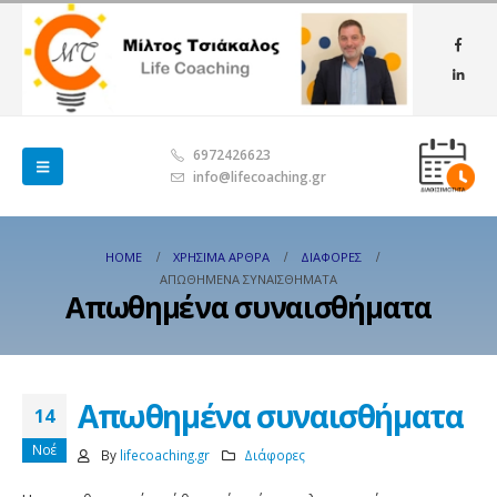
6972426623
info@lifecoaching.gr
HOME
ΧΡΉΣΙΜΑ ΆΡΘΡΑ
ΔΙΆΦΟΡΕΣ
ΑΠΩΘΗΜΈΝΑ ΣΥΝΑΙΣΘΉΜΑΤΑ
Απωθημένα συναισθήματα
Απωθημένα συναισθήματα
14
Νοέ
By
lifecoaching.gr
Διάφορες