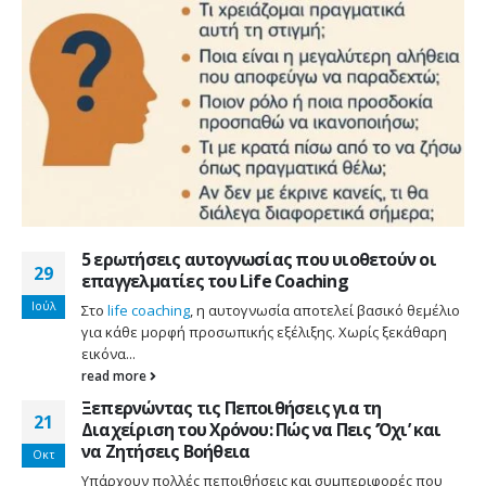
5 ερωτήσεις αυτογνωσίας που υιοθετούν οι
29
επαγγελματίες του Life Coaching
Ιούλ
Στο
life coaching
, η αυτογνωσία αποτελεί βασικό θεμέλιο
για κάθε μορφή προσωπικής εξέλιξης. Χωρίς ξεκάθαρη
εικόνα...
read more
Ξεπερνώντας τις Πεποιθήσεις για τη
21
Διαχείριση του Χρόνου: Πώς να Πεις ‘Όχι’ και
να Ζητήσεις Βοήθεια
Οκτ
Υπάρχουν πολλές πεποιθήσεις και συμπεριφορές που