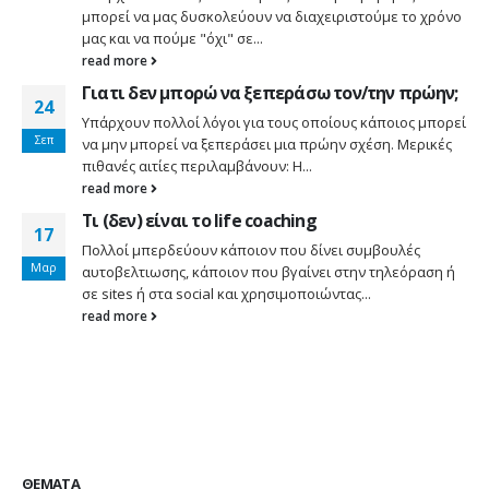
μπορεί να μας δυσκολεύουν να διαχειριστούμε το χρόνο
μας και να πούμε "όχι" σε...
read more
Γιατι δεν μπορώ να ξεπεράσω τον/την πρώην;
24
Υπάρχουν πολλοί λόγοι για τους οποίους κάποιος μπορεί
Σεπ
να μην μπορεί να ξεπεράσει μια πρώην σχέση. Μερικές
πιθανές αιτίες περιλαμβάνουν: Η...
read more
Τι (δεν) είναι το life coaching
17
Πολλοί μπερδεύουν κάποιον που δίνει συμβουλές
Μαρ
αυτοβελτιωσης, κάποιον που βγαίνει στην τηλεόραση ή
σε sites ή στα social και χρησιμοποιώντας...
read more
ΘΈΜΑΤΑ