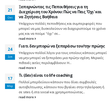
Ξεπερνώντας τις Πεποιθήσεις για τη
21
Διαχείριση του Χρόνου: Πώς να Πεις ‘Όχι’ και
να Ζητήσεις Βοήθεια
Οκτ
Υπάρχουν πολλές πεποιθήσεις και συμπεριφορές που
μπορεί να μας δυσκολεύουν να διαχειριστούμε το χρόνο
μας και να πούμε "όχι" σε...
read more
Γιατι δεν μπορώ να ξεπεράσω τον/την πρώην;
24
Υπάρχουν πολλοί λόγοι για τους οποίους κάποιος μπορεί
Σεπ
να μην μπορεί να ξεπεράσει μια πρώην σχέση. Μερικές
πιθανές αιτίες περιλαμβάνουν: Η...
read more
Τι (δεν) είναι το life coaching
17
Πολλοί μπερδεύουν κάποιον που δίνει συμβουλές
Μαρ
αυτοβελτιωσης, κάποιον που βγαίνει στην τηλεόραση ή
σε sites ή στα social και χρησιμοποιώντας...
read more