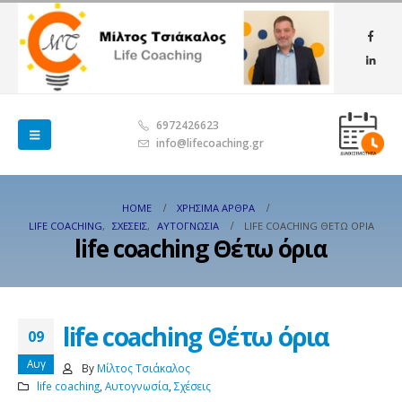
6972426623
info@lifecoaching.gr
HOME
ΧΡΉΣΙΜΑ ΆΡΘΡΑ
LIFE COACHING
,
ΣΧΈΣΕΙΣ
,
ΑΥΤΟΓΝΩΣΊΑ
LIFE COACHING ΘΈΤΩ ΌΡΙΑ
life coaching Θέτω όρια
life coaching Θέτω όρια
09
Αυγ
By
Μίλτος Τσιάκαλος
life coaching
,
Αυτογνωσία
,
Σχέσεις