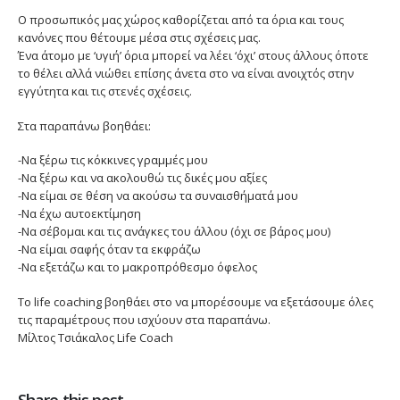
Ο προσωπικός μας χώρος καθορίζεται από τα όρια και τους
κανόνες που θέτουμε μέσα στις σχέσεις μας.
Ένα άτομο με ‘υγιή’ όρια μπορεί να λέει ‘όχι’ στους άλλους όποτε
το θέλει αλλά νιώθει επίσης άνετα στο να είναι ανοιχτός στην
εγγύτητα και τις στενές σχέσεις.
Στα παραπάνω βοηθάει:
-Να ξέρω τις κόκκινες γραμμές μου
-Να ξέρω και να ακολουθώ τις δικές μου αξίες
-Να είμαι σε θέση να ακούσω τα συναισθήματά μου
-Να έχω αυτοεκτίμηση
-Να σέβομαι και τις ανάγκες του άλλου (όχι σε βάρος μου)
-Να είμαι σαφής όταν τα εκφράζω
-Να εξετάζω και το μακροπρόθεσμο όφελος
Το life coaching βοηθάει στο να μπορέσουμε να εξετάσουμε όλες
τις παραμέτρους που ισχύουν στα παραπάνω.
Μίλτος Τσιάκαλος Life Coach
Share this post