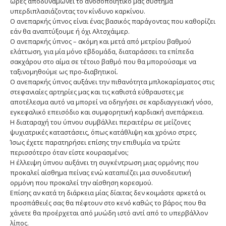
ώρες αποδυναμώνει το ανοσοποιητικό μας σύστημα
υπερδιπλασιάζοντας τον κίνδυνο καρκίνου.
Ο ανεπαρκής ύπνος είναι ένας βασικός παράγοντας που καθορίζει
εάν θα αναπτύξουμε ή όχι Αλτσχάιμερ.
Ο ανεπαρκής ύπνος – ακόμη και μετά από μετρίου βαθμού
ελάττωση, για μία μόνο εβδομάδα, διαταράσσει τα επίπεδα
σακχάρου στο αίμα σε τέτοιο βαθμό που θα μπορούσαμε να
ταξινομηθούμε ως προ-διαβητικοί.
Ο ανεπαρκής ύπνος αυξάνει την πιθανότητα μπλοκαρίσματος στις
στεφανιαίες αρτηρίες μας και τις καθιστά εύθραυστες με
αποτέλεσμα αυτό να μπορεί να οδηγήσει σε καρδιαγγειακή νόσο,
εγκεφαλικό επεισόδιο και συμφορητική καρδιακή ανεπάρκεια.
Η διαταραχή του ύπνου συμβάλλει περαιτέρω σε μείζονες
ψυχιατρικές καταστάσεις, όπως κατάθλιψη και χρόνιο στρες.
Ίσως έχετε παρατηρήσει επίσης την επιθυμία να τρώτε
περισσότερο όταν είστε κουρασμένοι;
H έλλειψη ύπνου αυξάνει τη συγκέντρωση μιας ορμόνης που
προκαλεί αίσθημα πείνας ενώ καταπιέζει μια συνοδευτική
ορμόνη που προκαλεί την αίσθηση κορεσμού.
Επίσης αν κατά τη διάρκεια μίας δίαιτας δεν κοιμάστε αρκετά οι
προσπάθειές σας θα πέφτουν στο κενό καθώς το βάρος που θα
χάνετε θα προέρχεται από μυώδη ιστό αντί από το υπερβάλλον
λίπος.