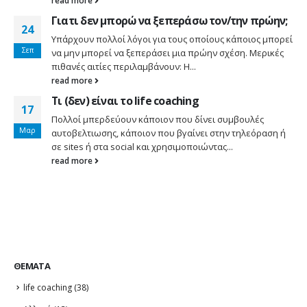
Γιατι δεν μπορώ να ξεπεράσω τον/την πρώην;
24
Υπάρχουν πολλοί λόγοι για τους οποίους κάποιος μπορεί
Σεπ
να μην μπορεί να ξεπεράσει μια πρώην σχέση. Μερικές
πιθανές αιτίες περιλαμβάνουν: Η...
read more
Τι (δεν) είναι το life coaching
17
Πολλοί μπερδεύουν κάποιον που δίνει συμβουλές
Μαρ
αυτοβελτιωσης, κάποιον που βγαίνει στην τηλεόραση ή
σε sites ή στα social και χρησιμοποιώντας...
read more
ΘΈΜΑΤΑ
life coaching
(38)