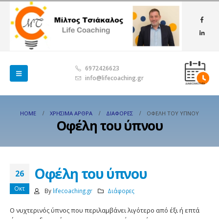
6972426623
info@lifecoaching.gr
HOME
ΧΡΉΣΙΜΑ ΆΡΘΡΑ
ΔΙΆΦΟΡΕΣ
ΟΦΈΛΗ ΤΟΥ ΎΠΝΟΥ
Οφέλη του ύπνου
Οφέλη του ύπνου
26
Οκτ
By
lifecoaching.gr
Διάφορες
Ο νυχτερινός ύπνος που περιλαμβάνει λιγότερο από έξι ή επτά