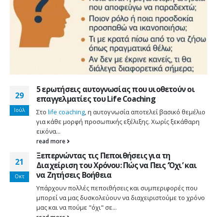
5 ερωτήσεις αυτογνωσίας που υιοθετούν οι
29
επαγγελματίες του Life Coaching
Ιούλ
Στο
life coaching
, η αυτογνωσία αποτελεί βασικό θεμέλιο
για κάθε μορφή προσωπικής εξέλιξης. Χωρίς ξεκάθαρη
εικόνα...
read more
Ξεπερνώντας τις Πεποιθήσεις για τη
21
Διαχείριση του Χρόνου: Πώς να Πεις ‘Όχι’ και
να Ζητήσεις Βοήθεια
Οκτ
Υπάρχουν πολλές πεποιθήσεις και συμπεριφορές που
μπορεί να μας δυσκολεύουν να διαχειριστούμε το χρόνο
μας και να πούμε "όχι" σε...
read more