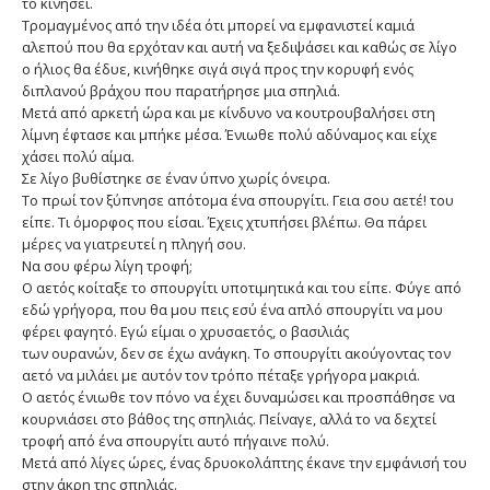
το κινήσει.
Τρομαγμένος από την ιδέα ότι μπορεί να εμφανιστεί καμιά
αλεπού που θα ερχόταν και αυτή να ξεδιψάσει και καθώς σε λίγο
ο ήλιος θα έδυε, κινήθηκε σιγά σιγά προς την κορυφή ενός
διπλανού βράχου που παρατήρησε μια σπηλιά.
Μετά από αρκετή ώρα και με κίνδυνο να κουτρουβαλήσει στη
λίμνη έφτασε και μπήκε μέσα. Ένιωθε πολύ αδύναμος και είχε
χάσει πολύ αίμα.
Σε λίγο βυθίστηκε σε έναν ύπνο χωρίς όνειρα.
Το πρωί τον ξύπνησε απότομα ένα σπουργίτι. Γεια σου αετέ! του
είπε. Τι όμορφος που είσαι. Έχεις χτυπήσει βλέπω. Θα πάρει
μέρες να γιατρευτεί η πληγή σου.
Να σου φέρω λίγη τροφή;
Ο αετός κοίταξε το σπουργίτι υποτιμητικά και του είπε. Φύγε από
εδώ γρήγορα, που θα μου πεις εσύ ένα απλό σπουργίτι να μου
φέρει φαγητό. Εγώ είμαι ο χρυσαετός, ο βασιλιάς
των ουρανών, δεν σε έχω ανάγκη. Το σπουργίτι ακούγοντας τον
αετό να μιλάει με αυτόν τον τρόπο πέταξε γρήγορα μακριά.
Ο αετός ένιωθε τον πόνο να έχει δυναμώσει και προσπάθησε να
κουρνιάσει στο βάθος της σπηλιάς. Πείναγε, αλλά το να δεχτεί
τροφή από ένα σπουργίτι αυτό πήγαινε πολύ.
Μετά από λίγες ώρες, ένας δρυοκολάπτης έκανε την εμφάνισή του
στην άκρη της σπηλιάς.