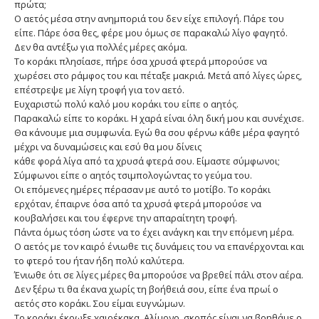
πρώτα;
Ο αετός μέσα στην ανημποριά του δεν είχε επιλογή. Πάρε του
είπε. Πάρε όσα θες, φέρε μου όμως σε παρακαλώ λίγο φαγητό.
Δεν θα αντέξω για πολλές μέρες ακόμα.
Το κοράκι πλησίασε, πήρε όσα χρυσά φτερά μπορούσε να
χωρέσει στο ράμφος του και πέταξε μακριά. Μετά από λίγες ώρες,
επέστρεψε με λίγη τροφή για τον αετό.
Ευχαριστώ πολύ καλό μου κοράκι του είπε ο αητός.
Παρακαλώ είπε το κοράκι. Η χαρά είναι όλη δική μου και συνέχισε.
Θα κάνουμε μια συμφωνία. Εγώ θα σου φέρνω κάθε μέρα φαγητό
μέχρι να δυναμώσεις και εσύ θα μου δίνεις
κάθε φορά λίγα από τα χρυσά φτερά σου. Είμαστε σύμφωνοι;
Σύμφωνοι είπε ο αητός τσιμπολογώντας το γεύμα του.
Οι επόμενες ημέρες πέρασαν με αυτό το μοτίβο. Το κοράκι
ερχόταν, έπαιρνε όσα από τα χρυσά φτερά μπορούσε να
κουβαλήσει και του έφερνε την απαραίτητη τροφή.
Πάντα όμως τόση ώστε να το έχει ανάγκη και την επόμενη μέρα.
Ο αετός με τον καιρό ένιωθε τις δυνάμεις του να επανέρχονται και
το φτερό του ήταν ήδη πολύ καλύτερα.
Ένιωθε ότι σε λίγες μέρες θα μπορούσε να βρεθεί πάλι στον αέρα.
Δεν ξέρω τι θα έκανα χωρίς τη βοήθειά σου, είπε ένα πρωί ο
αετός στο κοράκι. Σου είμαι ευγνώμων.
Το κοράκι έκρωξε χαιρέκακα. Αλίμονο, σκοπός είναι να βοηθάμε ο