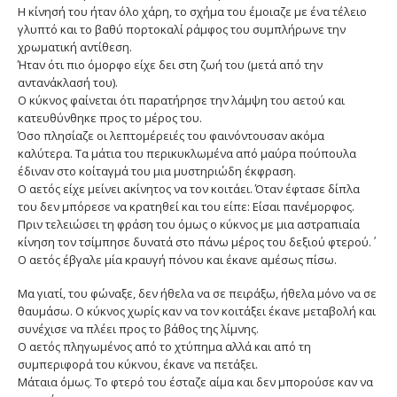
Η κίνησή του ήταν όλο χάρη, το σχήμα του έμοιαζε με ένα τέλειο
γλυπτό και το βαθύ πορτοκαλί ράμφος του συμπλήρωνε την
χρωματική αντίθεση.
Ήταν ότι πιο όμορφο είχε δει στη ζωή του (μετά από την
αντανάκλασή του).
Ο κύκνος φαίνεται ότι παρατήρησε την λάμψη του αετού και
κατευθύνθηκε προς το μέρος του.
Όσο πλησίαζε οι λεπτομέρειές του φαινόντουσαν ακόμα
καλύτερα. Τα μάτια του περικυκλωμένα από μαύρα πούπουλα
έδιναν στο κοίταγμά του μια μυστηριώδη έκφραση.
Ο αετός είχε μείνει ακίνητος να τον κοιτάει. Όταν έφτασε δίπλα
του δεν μπόρεσε να κρατηθεί και του είπε: Είσαι πανέμορφος.
Πριν τελειώσει τη φράση του όμως ο κύκνος με μια αστραπιαία
κίνηση τον τσίμπησε δυνατά στο πάνω μέρος του δεξιού φτερού.΄
Ο αετός έβγαλε μία κραυγή πόνου και έκανε αμέσως πίσω.
Μα γιατί, του φώναξε, δεν ήθελα να σε πειράξω, ήθελα μόνο να σε
θαυμάσω. Ο κύκνος χωρίς καν να τον κοιτάξει έκανε μεταβολή και
συνέχισε να πλέει προς το βάθος της λίμνης.
Ο αετός πληγωμένος από το χτύπημα αλλά και από τη
συμπεριφορά του κύκνου, έκανε να πετάξει.
Μάταια όμως. Το φτερό του έσταζε αίμα και δεν μπορούσε καν να