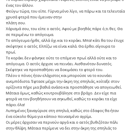
ένας τον άλλον.
Φεύγω τώρα, του είπε. Γύρνα μόνο λίγο, να πάρω και τα τελευταία
χρυσά φτερά που έμειναν στην
πλάτη σου.
Χάρισμά σου, του είπε ο αετός. Αφού με βοηθάς πάρε ό,τι θες. Θα
σε περιμένω το απόγευμα.
Το απόγευμα ήρθε, αλλά όχι και το κοράκι. Μπα! κάτι θα του έτυχε
σκέφτηκε ο αετός. Ελπίζω να είναι καλά. Θα έρθει σίγουρα το
πρωί.
Το κοράκι δεν φάνηκε ούτε το επόμενο πρωί αλλά ούτε και το
απόγευμα. Ο αετός άρχισε να πεινάει. Αισθανόταν δυνατός.
Σκέφτηκε να προσπαθήσει να δοκιμάσει το φτερό του.
Πλέον ο πόνος ήταν ελάχιστος και μπορούσε να το κουνάει
ανεμπόδιστα. Έφτασε μέχρι την άκρη της σπηλιάς, κοίταξε στον
ορίζοντα πήρε μια βαθιά ανάσα και προσπάθησε να απογειωθεί.
Μάταια όμως, καθώς κουτρουβάλησε στο βράχο. Δεν είχε πια
φτερά να τον βοηθήσουν να σηκωθεί, καθώς το κοράκι τα είχε
πάρει όλα!
Λυπημένος ξαναγύρισε στη σπηλιά, καθώς στο έδαφος θα ήταν
ένα εύκολο θύμα για κάποιο πεινασμένο αγρίμι.
Οι μέρες άρχισαν να περνούν αργά και ο αετός βυθιζόταν πάλι
στην θλίψη. Μάταια περίμενε να δει στην άκρη της σπηλιάς το