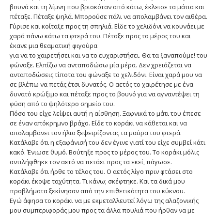
βουνά και τη λίμνη που βρισκόταν από κάτω, έκλεισε τα μάτια και
πέταξε. Πέταξε ψηλά. Μπορούσε πάλι να απολαμβάνει τον αιθέρα.
Γύρισε και κοίταξε προς τη σπηλιά. Είδε το χελιδόνι να κουνάει με
χαρά πάνω κάτω τα φτερά του. Πέταξε προς το μέρος του και
έκανε μια θεαματική φιγούρα
για να το χαιρετήσει και να το ευχαριστήσει. Θα τα ξαναπούμε! του
φώναξε. Ελπίζω να ανταποδώσω μία μέρα. Δεν χρειάζεται να
ανταποδώσεις τίποτα του φώναξε το χελιδόνι. Είναι χαρά μου να
σε βλέπω να πετάς έτσι δυνατός. Ο αετός το χαιρέτησε με ένα
δυνατό κρώξιμο και πέταξε προς το βουνό για να αγναντέψει τη
φύση από το ψηλότερο σημείο του.
Πόσο του είχε λείψει αυτή η αίσθηση. Ξαφνικά το μάτι του έπεσε
σε έναν απόκρημνο βράχο. Είδε το κοράκι να κάθεται και να
απολαμβάνει τον ήλιο ξεψειρίζοντας τα μαύρα του φτερά.
Κατάλαβε ότι η εξαφάνισή του δεν έγινε γιατί του είχε συμβεί κάτι
κακό. Ένιωσε θυμό. Βούτηξε προς το μέρος του. Το κοράκι μόλις
αντιλήφθηκε τον αετό να πετάει προς τα εκεί, πάγωσε.
Κατάλαβε ότι ήρθε το τέλος του. Ο αετός λίγο πριν φτάσει στο
κοράκι έκοψε ταχύτητα. Τι κάνω; σκέφτηκε. Και τα δικά μου
προβλήματα ξεκίνησαν από την επιθετικότητα του κύκνου.
Εγώ άφησα το κοράκι να με εκμεταλλευτεί λόγω της αλαζονικής
μου συμπεριφοράς μου προς τα άλλα πουλιά που ήρθαν να με