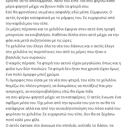
έβλεπε να το απολαμβάνει. Άκου του είπε. Θα σου φέρνω κάθε
μέρα φαγητό μέχρι να βγουν πάλι τα φτερά σου.
Εσύ θα φροντίσεις να μένεις ασφαλής εδώ μέσα. Σύμφωνοι; Ο
αετός έγνεψε καταφατικά με το ράμφος του. Σε ευχαριστώ από
την καρδιά μου του είπε.
Οι μέρες πέρασαν και το χελιδόνι έφερνε στον αετό όση τροφή
μπορούσε να κουβαλήσει. Καθόταν δίπλα στον αετό μέχρι να την
φάει και μετά συζητούσαν με τις ώρες.
Το χελιδόνι του έλεγε όλα τα νέα του δάσους και ο αετός έλεγε
στο χελιδόνι τις περιπέτειες του από τις μέρες που ήταν ο
βασιλιάς των ουρανών.
Ο καιρός πέρασε. Τα φτερά του αετού είχαν μεγαλώσει όπως και η
φιλία των δύο πουλιών. Τα φτερά δεν ήταν πια χρυσά είχαν όμως
ένα πολύ όμορφο μπεζ χρώμα.
Τι όμορφος που είσαι με τα νέα σου φτερά, του είπε το χελιδόνι.
Νομίζω ότι πλέον μπορείς να δοκιμάσεις να πετάξεις! Και μην
ανησυχείς, αν κουτρουβαλήσεις εδώ θα είμαι πάλι
να σου φέρνω φαγητό μέχρι να τα καταφέρεις. Ο αετός ένιωσε ένα
σφίξιμο μέσα του. Όχι μόνο από την αγωνία του για το αν θα τα
κατάφερνε αλλά και από την συνειδητοποίηση του πόσο καλά του
φερόταν το χελιδόνι. Σε ευχαριστώ του είπε, δεν θα σε ξεχάσω
ποτέ καλέ μου φίλε.
Ο αετός έφτασε στο άνοιγμα της σπηλιάς, κοίταξε το δάσος, τα