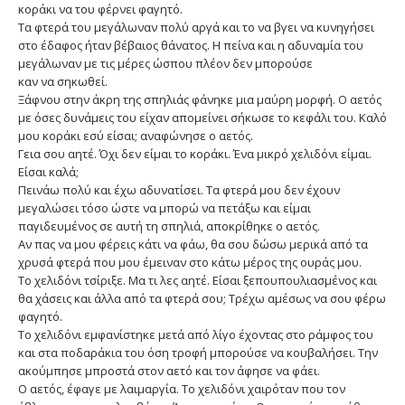
κοράκι να του φέρνει φαγητό.
Τα φτερά του μεγάλωναν πολύ αργά και το να βγει να κυνηγήσει
στο έδαφος ήταν βέβαιος θάνατος. Η πείνα και η αδυναμία του
μεγάλωναν με τις μέρες ώσπου πλέον δεν μπορούσε
καν να σηκωθεί.
Ξάφνου στην άκρη της σπηλιάς φάνηκε μια μαύρη μορφή. Ο αετός
με όσες δυνάμεις του είχαν απομείνει σήκωσε το κεφάλι του. Καλό
μου κοράκι εσύ είσαι; αναφώνησε ο αετός.
Γεια σου αητέ. Όχι δεν είμαι το κοράκι. Ένα μικρό χελιδόνι είμαι.
Είσαι καλά;
Πεινάω πολύ και έχω αδυνατίσει. Τα φτερά μου δεν έχουν
μεγαλώσει τόσο ώστε να μπορώ να πετάξω και είμαι
παγιδευμένος σε αυτή τη σπηλιά, αποκρίθηκε ο αετός.
Αν πας να μου φέρεις κάτι να φάω, θα σου δώσω μερικά από τα
χρυσά φτερά που μου έμειναν στο κάτω μέρος της ουράς μου.
Το χελιδόνι τσίριξε. Μα τι λες αητέ. Είσαι ξεπουπουλιασμένος και
θα χάσεις και άλλα από τα φτερά σου; Τρέχω αμέσως να σου φέρω
φαγητό.
Το χελιδόνι εμφανίστηκε μετά από λίγο έχοντας στο ράμφος του
και στα ποδαράκια του όση τροφή μπορούσε να κουβαλήσει. Την
ακούμπησε μπροστά στον αετό και τον άφησε να φάει.
Ο αετός, έφαγε με λαιμαργία. Το χελιδόνι χαιρόταν που τον