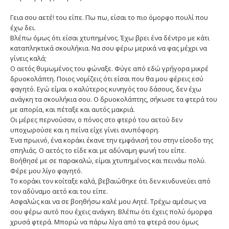
Γεια σου αετέ! του είπε. Πω πω, είσαι το πιο όμορφο πουλί που
έχω δει.
Βλέπω όμως ότι είσαι χτυπημένος. Έχω βρει ένα δέντρο με κάτι
καταπληκτικά σκουλήκια. Να σου φέρω μερικά να φας μέχρι να
γίνεις καλά;
Ο αετός θυμωμένος του φώναξε. Φύγε από εδώ γρήγορα μικρέ
δρυοκολάπτη. Ποιος νομίζεις ότι είσαι που θα μου φέρεις εσύ
φαγητό. Εγώ είμαι ο καλύτερος κυνηγός του δάσους, δεν έχω
ανάγκη τα σκουλήκια σου. Ο δρυοκολάπτης, σήκωσε τα φτερά του
με απορία, και πέταξε και αυτός μακριά.
Οι μέρες περνούσαν, ο πόνος στο φτερό του αετού δεν
υποχωρούσε και η πείνα είχε γίνει ανυπόφορη.
Ένα πρωινό, ένα κοράκι έκανε την εμφάνισή του στην είσοδο της
σπηλιάς. Ο αετός το είδε και με αδύναμη φωνή του είπε.
Βοήθησέ με σε παρακαλώ, είμαι χτυπημένος και πεινάω πολύ.
Φέρε μου λίγο φαγητό.
Το κοράκι τον κοίταξε καλά, βεβαιώθηκε ότι δεν κινδυνεύει από
τον αδύναμο αετό και του είπε.
Ασφαλώς και να σε βοηθήσω καλέ μου Αητέ. Τρέχω αμέσως να
σου φέρω αυτό που έχεις ανάγκη. Βλέπω ότι έχεις πολύ όμορφα
χρυσά φτερά. Μπορώ να πάρω λίγα από τα φτερά σου όμως