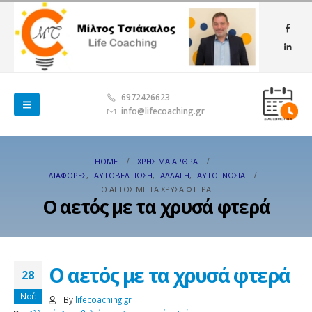
6972426623
info@lifecoaching.gr
HOME
ΧΡΉΣΙΜΑ ΆΡΘΡΑ
ΔΙΆΦΟΡΕΣ
,
ΑΥΤΟΒΕΛΤΊΩΣΗ
,
ΑΛΛΑΓΉ
,
ΑΥΤΟΓΝΩΣΊΑ
Ο ΑΕΤΌΣ ΜΕ ΤΑ ΧΡΥΣΆ ΦΤΕΡΆ
Ο αετός με τα χρυσά φτερά
Ο αετός με τα χρυσά φτερά
28
Νοέ
By
lifecoaching.gr