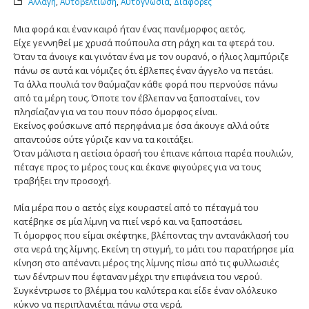
Αλλαγή
,
Αυτοβελτίωση
,
Αυτογνωσία
,
Διάφορες
Μια φορά και έναν καιρό ήταν ένας πανέμορφος αετός.
Είχε γεννηθεί με χρυσά πούπουλα στη ράχη και τα φτερά του.
Όταν τα άνοιγε και γινόταν ένα με τον ουρανό, ο ήλιος λαμπύριζε
πάνω σε αυτά και νόμιζες ότι έβλεπες έναν άγγελο να πετάει.
Τα άλλα πουλιά τον θαύμαζαν κάθε φορά που περνούσε πάνω
από τα μέρη τους. Όποτε τον έβλεπαν να ξαποσταίνει, τον
πλησίαζαν για να του πουν πόσο όμορφος είναι.
Εκείνος φούσκωνε από περηφάνια με όσα άκουγε αλλά ούτε
απαντούσε ούτε γύριζε καν να τα κοιτάξει.
Όταν μάλιστα η αετίσια όρασή του έπιανε κάποια παρέα πουλιών,
πέταγε προς το μέρος τους και έκανε φιγούρες για να τους
τραβήξει την προσοχή.
Μία μέρα που ο αετός είχε κουραστεί από το πέταγμά του
κατέβηκε σε μία λίμνη να πιεί νερό και να ξαποστάσει.
Τι όμορφος που είμαι σκέφτηκε, βλέποντας την αντανάκλασή του
στα νερά της λίμνης. Εκείνη τη στιγμή, το μάτι του παρατήρησε μία
κίνηση στο απέναντι μέρος της λίμνης πίσω από τις φυλλωσιές
των δέντρων που έφταναν μέχρι την επιφάνεια του νερού.
Συγκέντρωσε το βλέμμα του καλύτερα και είδε έναν ολόλευκο
κύκνο να περιπλανιέται πάνω στα νερά.