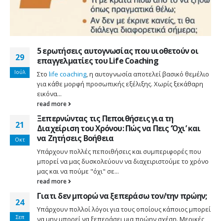
5 ερωτήσεις αυτογνωσίας που υιοθετούν οι
29
επαγγελματίες του Life Coaching
Ιούλ
Στο
life coaching
, η αυτογνωσία αποτελεί βασικό θεμέλιο
για κάθε μορφή προσωπικής εξέλιξης. Χωρίς ξεκάθαρη
εικόνα...
read more
Ξεπερνώντας τις Πεποιθήσεις για τη
21
Διαχείριση του Χρόνου: Πώς να Πεις ‘Όχι’ και
να Ζητήσεις Βοήθεια
Οκτ
Υπάρχουν πολλές πεποιθήσεις και συμπεριφορές που
μπορεί να μας δυσκολεύουν να διαχειριστούμε το χρόνο
μας και να πούμε "όχι" σε...
read more
Γιατι δεν μπορώ να ξεπεράσω τον/την πρώην;
24
Υπάρχουν πολλοί λόγοι για τους οποίους κάποιος μπορεί
Σεπ
να μην μπορεί να ξεπεράσει μια πρώην σχέση. Μερικές