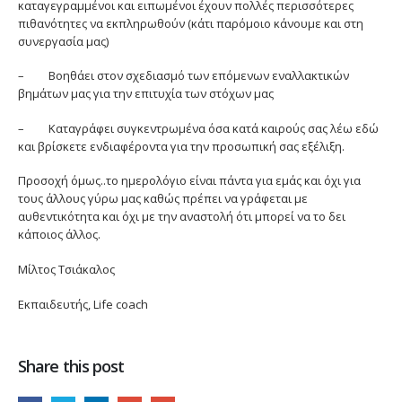
καταγεγραμμένοι και ειπωμένοι έχουν πολλές περισσότερες
πιθανότητες να εκπληρωθούν (κάτι παρόμοιο κάνουμε και στη
συνεργασία μας)
– Βοηθάει στον σχεδιασμό των επόμενων εναλλακτικών
βημάτων μας για την επιτυχία των στόχων μας
– Καταγράφει συγκεντρωμένα όσα κατά καιρούς σας λέω εδώ
και βρίσκετε ενδιαφέροντα για την προσωπική σας εξέλιξη.
Προσοχή όμως..το ημερολόγιο είναι πάντα για εμάς και όχι για
τους άλλους γύρω μας καθώς πρέπει να γράφεται με
αυθεντικότητα και όχι με την αναστολή ότι μπορεί να το δει
κάποιος άλλος.
Μίλτος Τσιάκαλος
Εκπαιδευτής, Life coach
Share this post