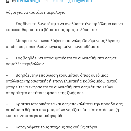
By
lifecoaching.gr
life coaching
,
Στοχοθεσία
Λόγοι για να κρατάτε ημερολόγιο
– Σας δίνει τη δυνατότητα να αναλύσετε ένα πρόβλημα και να
επανακαθορίσετε τα βήματα σας προς τη λύση του
– Μπορείτε να ανακαλύψετε επαναλαμβανόμενους λόγους οι
οποίοι σας προκαλούν συγκεκριμένα συναισθήματα
– Σας βοηθάει να αποσυμπιέσετε τα συναισθήματά σας σε
ασφαλές περιβάλλον
– Βοηθάει την επούλωση τραυμάτων όπως αυτό μιας
απώλειας (προσωπικής ή επαγγελματικής) καθώς μέσω αυτού
μπορείτε να εκφράσετε τα συναισθήματά σας κάτι που είναι
απαραίτητο σε τέτοιες φάσεις της ζωής σας.
– Κρατάει ιστορικότητα και σας αποκαλύπτει την πρόοδο σας
σε κάποια θέματα που μπορεί να νομίζετε ότι είστε στάσιμοι (ή
και το αντίστροφο καμιά φορά!)
– Καταγράφετε τους στόχους σας καθώς στόχοι