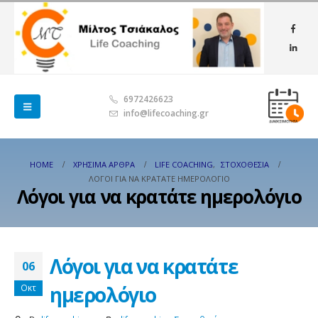
6972426623
info@lifecoaching.gr
HOME
ΧΡΉΣΙΜΑ ΆΡΘΡΑ
LIFE COACHING
,
ΣΤΟΧΟΘΕΣΊΑ
ΛΌΓΟΙ ΓΙΑ ΝΑ ΚΡΑΤΆΤΕ ΗΜΕΡΟΛΌΓΙΟ
Λόγοι για να κρατάτε ημερολόγιο
Λόγοι για να κρατάτε
06
ημερολόγιο
Οκτ