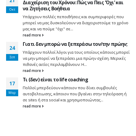
21
Διαχείριση του Χρόνου: Πώς να Πεις ‘Όχι’ και
να Ζητήσεις Βοήθεια
Οκτ
Υπάρχουν πολλές πεποιθήσεις και συμπεριφορές που
μπορεί να μας δυσκολεύουν να διαχειριστούμε το χρόνο
μας και να πούμε "όχι" σε...
read more
Γιατι δεν μπορώ να ξεπεράσω τον/την πρώην;
24
Υπάρχουν πολλοί λόγοι για τους οποίους κάποιος μπορεί
Σεπ
να μην μπορεί να ξεπεράσει μια πρώην σχέση. Μερικές
πιθανές αιτίες περιλαμβάνουν: Η...
read more
Τι (δεν) είναι το life coaching
17
Πολλοί μπερδεύουν κάποιον που δίνει συμβουλές
Μαρ
αυτοβελτιωσης, κάποιον που βγαίνει στην τηλεόραση ή
σε sites ή στα social και χρησιμοποιώντας...
read more