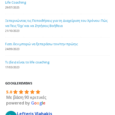
Life Coaching
29/07/2025
Ξεπερνώντας τις Πεποιθήσεις για τη Διαχείριση του Χρόνου: Πώς
να Πεις ‘Όχι’ και να Ζητήσεις Βοήθεια
21/10/2023
Γιατι δεν μπορώ να ξεπεράσω τον/την πρώην;
24/09/2023
Τι (δεν) είναι το life coaching
17/03/2023
GOOGLE REVIEWS
5.0
Με βάση 90 κριτικές
powered by
G
o
o
g
l
e
Lefteris Vlahakis