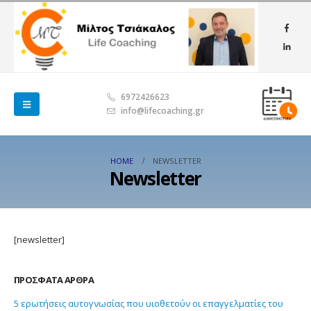
6972426623
info@lifecoaching.gr
HOME
NEWSLETTER
Newsletter
[newsletter]
ΠΡΌΣΦΑΤΑ ΆΡΘΡΑ
5 ερωτήσεις αυτογνωσίας που υιοθετούν οι επαγγελματίες του