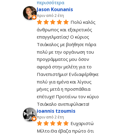
περισσότερα
Jason Kounanis
πριν από 2 έτη
Πολύ καλός 
άνθρωπος και εξαιρετικός 
επαγγελματίας! Ο κύριος 
Τσιάκαλος με βοήθησε πάρα 
πολύ με την οργάνωση του 
προγράμματος μου όσον 
αφορά στην μελέτη για το 
Πανεπιστήμιο! Ενδιαφέρθηκε 
πολύ για εμένα και λίγους 
μήνες μετά η προσπάθεια 
επέτυχε! Προτείνω τον κύριο 
Τσιάκαλο ανεπιφύλακτα!
ioannis tzoumis
πριν από 2 έτη
Ευχαριστώ 
Μίλτο.Θα έβαζα πρώτο ότι 