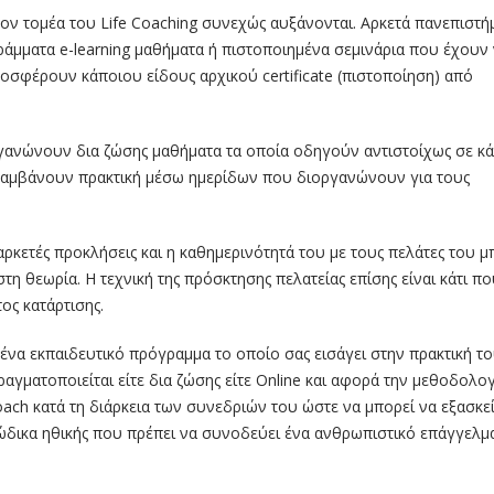
 τομέα του Life Coaching συνεχώς αυξάνονται. Αρκετά πανεπιστή
ράμματα e-learning μαθήματα ή πιστοποιημένα σεμινάρια που έχουν
ροσφέρουν κάποιου είδους αρχικού certificate (πιστοποίηση) από
γανώνουν δια ζώσης μαθήματα τα οποία οδηγούν αντιστοίχως σε κά
ιλαμβάνουν πρακτική μέσω ημερίδων που διοργανώνουν για τους
ι αρκετές προκλήσεις και η καθημερινότητά του με τους πελάτες του μ
τη θεωρία. Η τεχνική της πρόσκτησης πελατείας επίσης είναι κάτι π
ος κατάρτισης.
να εκπαιδευτικό πρόγραμμα το οποίο σας εισάγει στην πρακτική τ
αγματοποιείται είτε δια ζώσης είτε Online και αφορά την μεθοδολογ
oach κατά τη διάρκεια των συνεδριών του ώστε να μπορεί να εξασκεί
 κώδικα ηθικής που πρέπει να συνοδεύει ένα ανθρωπιστικό επάγγελμ