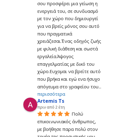
σου προσφέρει μια γείωση η 
ενεργειά του, σε συνδυασμό 
με τον χώρο που δημιουργεί 
για να βρείς μόνος σου αυτό 
που πραγματικά 
χρειάζεσαι.΄Ένας οδηγός ζωής 
με φιλική διάθεση και σωστά 
εργαλεία.Άψογος 
επαγγελματίας με δικό του 
χώρο.Ευχομαι να βρείτε αυτό 
που βρήκα και εγώ ενα ήσυχο 
απόγευμα στο γραφείου του
... 
περισσότερα
Artemis Ts
πριν από 2 έτη
Πολύ 
επικοινωνιακός άνθρωπος, 
με βοήθησε παρα πολύ στον 
τομέα της προσωπικής μου 