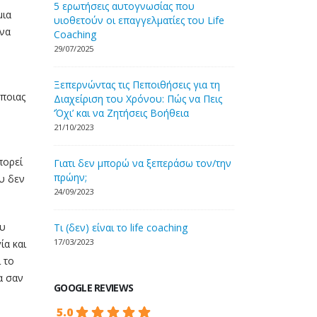
5 ερωτήσεις αυτογνωσίας που
μια
υιοθετούν οι επαγγελματίες του Life
 να
Coaching
29/07/2025
Ξεπερνώντας τις Πεποιθήσεις για τη
ποιας
Διαχείριση του Χρόνου: Πώς να Πεις
‘Όχι’ και να Ζητήσεις Βοήθεια
21/10/2023
πορεί
Γιατι δεν μπορώ να ξεπεράσω τον/την
πρώην;
ου δεν
24/09/2023
ου
Τι (δεν) είναι το life coaching
17/03/2023
ία και
 το
α σαν
GOOGLE REVIEWS
5.0