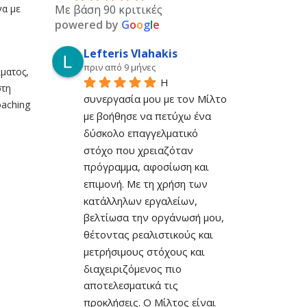
γα με
Με βάση 90 κριτικές
powered by
G
o
o
g
l
e
Lefteris Vlahakis
πριν από 9 μήνες
ματος,
Η 
στη
συνεργασία μου με τον Μίλτο 
oaching
με βοήθησε να πετύχω ένα 
δύσκολο επαγγελματικό 
στόχο που χρειαζόταν 
πρόγραμμα, αφοσίωση και 
επιμονή. Με τη χρήση των 
κατάλληλων εργαλείων, 
βελτίωσα την οργάνωσή μου, 
θέτοντας ρεαλιστικούς και 
μετρήσιμους στόχους και 
διαχειριζόμενος πιο 
αποτελεσματικά τις 
προκλήσεις. Ο Μίλτος είναι 