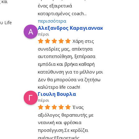
 και
ένας εξαιρετικά 
καταρτισμένος coach
... 
περισσότερα
υ Life
Αλεξανδρος Καραγιαννακης
πέρσι
Χάρη στις 
συνεδρίες μας, απέκτησα 
αυτοπεποίθηση, ξεπέρασα 
εμπόδια και βρήκα καθαρή 
κατεύθυνση για το μέλλον μου. 
Δεν θα μπορούσα να ζητήσω 
καλύτερο life coach!
Γιουλη Βουρλα
πέρσι
Ένας 
αξιόλογος θεραπευτής με 
νεανική και φρέσκια 
προσέγγιση.Σε κερδίζει 
αμέσωςΕξαιρετικός 