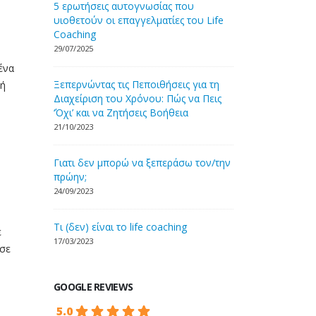
5 ερωτήσεις αυτογνωσίας που
υιοθετούν οι επαγγελματίες του Life
Coaching
29/07/2025
ένα
Ξεπερνώντας τις Πεποιθήσεις για τη
 ή
Διαχείριση του Χρόνου: Πώς να Πεις
‘Όχι’ και να Ζητήσεις Βοήθεια
21/10/2023
Γιατι δεν μπορώ να ξεπεράσω τον/την
πρώην;
24/09/2023
Τι (δεν) είναι το life coaching
ε
17/03/2023
 σε
GOOGLE REVIEWS
5.0