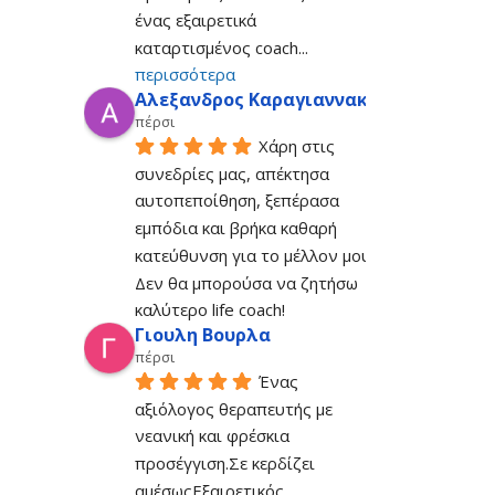
ένας εξαιρετικά 
καταρτισμένος coach
... 
περισσότερα
Αλεξανδρος Καραγιαννακης
πέρσι
Χάρη στις 
συνεδρίες μας, απέκτησα 
αυτοπεποίθηση, ξεπέρασα 
εμπόδια και βρήκα καθαρή 
κατεύθυνση για το μέλλον μου. 
Δεν θα μπορούσα να ζητήσω 
καλύτερο life coach!
Γιουλη Βουρλα
πέρσι
Ένας 
αξιόλογος θεραπευτής με 
νεανική και φρέσκια 
προσέγγιση.Σε κερδίζει 
αμέσωςΕξαιρετικός 