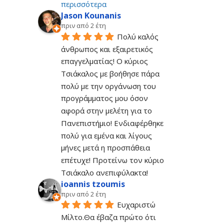
περισσότερα
Jason Kounanis
πριν από 2 έτη
Πολύ καλός 
άνθρωπος και εξαιρετικός 
επαγγελματίας! Ο κύριος 
Τσιάκαλος με βοήθησε πάρα 
πολύ με την οργάνωση του 
προγράμματος μου όσον 
αφορά στην μελέτη για το 
Πανεπιστήμιο! Ενδιαφέρθηκε 
πολύ για εμένα και λίγους 
μήνες μετά η προσπάθεια 
επέτυχε! Προτείνω τον κύριο 
Τσιάκαλο ανεπιφύλακτα!
ioannis tzoumis
πριν από 2 έτη
Ευχαριστώ 
Μίλτο.Θα έβαζα πρώτο ότι 