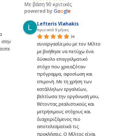
Με βάση 90 κριτικές
powered by
G
o
o
g
l
e
Lefteris Vlahakis
πριν από 9 μήνες
α
Η 
 στην
συνεργασία μου με τον Μίλτο 
τεστε
με βοήθησε να πετύχω ένα 
δύσκολο επαγγελματικό 
στόχο που χρειαζόταν 
πρόγραμμα, αφοσίωση και 
επιμονή. Με τη χρήση των 
κατάλληλων εργαλείων, 
βελτίωσα την οργάνωσή μου, 
θέτοντας ρεαλιστικούς και 
μετρήσιμους στόχους και 
διαχειριζόμενος πιο 
αποτελεσματικά τις 
προκλήσεις. Ο Μίλτος είναι 