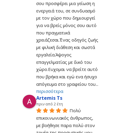
σου προσφέρει μια γείωση η 
ενεργειά του, σε συνδυασμό 
με τον χώρο που δημιουργεί 
για να βρείς μόνος σου αυτό 
που πραγματικά 
χρειάζεσαι.΄Ένας οδηγός ζωής 
με φιλική διάθεση και σωστά 
εργαλεία.Άψογος 
επαγγελματίας με δικό του 
χώρο.Ευχομαι να βρείτε αυτό 
που βρήκα και εγώ ενα ήσυχο 
απόγευμα στο γραφείου του
... 
περισσότερα
Artemis Ts
πριν από 2 έτη
Πολύ 
επικοινωνιακός άνθρωπος, 
με βοήθησε παρα πολύ στον 
τομέα της προσωπικής μου 